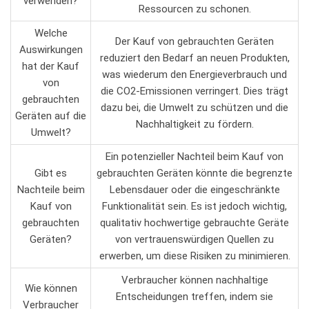
verwenden?
Ressourcen zu schonen.
Welche
Der ‌Kauf von gebrauchten Geräten
Auswirkungen
⁢reduziert ⁢den Bedarf an neuen⁢ Produkten,
hat der Kauf
was wiederum den ⁢Energieverbrauch und
von
die CO2-Emissionen verringert.⁤ Dies‌ trägt
gebrauchten
dazu bei, die ‌Umwelt zu schützen ⁢und‍ die
Geräten auf ​die
⁤Nachhaltigkeit ‌zu ⁣fördern.
Umwelt?
Ein potenzieller Nachteil beim Kauf von
Gibt es
gebrauchten Geräten könnte ⁣die begrenzte
Nachteile beim
Lebensdauer oder die eingeschränkte
Kauf von
‍Funktionalität⁣ sein. Es⁢ ist jedoch ⁤wichtig,
gebrauchten
qualitativ hochwertige ⁤gebrauchte ‌Geräte
Geräten?
von vertrauenswürdigen ⁢Quellen zu
erwerben, ⁤um diese ⁢Risiken zu minimieren.
Verbraucher können nachhaltige
Wie können
Entscheidungen ⁤treffen, indem sie
Verbraucher