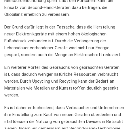
Ressourcenschonung spielt. Laut⁢ den Forschern kann der
Einsatz ‍von ‍Second-Hand-Geräten dazu beitragen,‍ die
Ökobilanz ‍erheblich zu verbessern.
Der⁢ Grund dafür ⁢liegt in der Tatsache, ⁣dass die Herstellung
neuer ‌Elektronikgeräte mit‍ einem hohen ⁣ökologischen
Fußabdruck ‌verbunden ist. ‍Durch die‍ Verlängerung der
Lebensdauer vorhandener ⁢Geräte wird nicht nur Energie⁤
gespart, sondern ‌auch die Menge an Elektroschrott reduziert.
Ein​ weiterer‍ Vorteil des Gebrauchs von gebrauchten Geräten
ist, dass dadurch weniger natürliche ‌Ressourcen⁤ verbraucht
werden. ‌Durch Upcycling und ‌Recycling​ kann der Bedarf an
Materialien wie​ Metallen und Kunststoffen deutlich gesenkt​
werden.
Es ist daher entscheidend, dass Verbraucher und Unternehmen
ihre Einstellung‌ zum ‌Kauf von neuen Geräten überdenken ​und
stattdessen die Nutzung ⁢von gebrauchten‌ Devices⁤ in Betracht⁤
ziehen. Indem⁤ wir gemeinsam auf Second-Hand-Technologie