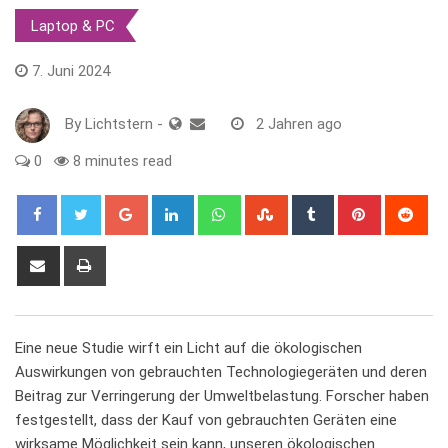
Laptop & PC
7. Juni 2024
By
Lichtstern
-
2 Jahren ago
0
8 minutes read
Google+
LinkedIn
Whatsapp
StumbleUpon
Tumblr
Pinterest
Red
Share
Print
via
Email
Eine neue Studie ⁣wirft ein Licht auf die ökologischen
⁤Auswirkungen​ von gebrauchten Technologiegeräten und deren
Beitrag zur Verringerung der Umweltbelastung. ⁤Forscher ⁣haben
festgestellt, ⁢dass der Kauf von⁤ gebrauchten Geräten ⁢eine
wirksame⁣ Möglichkeit​ sein kann, unseren ​ökologischen