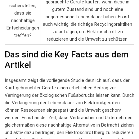
gebrauchte Geräte kaufen, wenn diese‍ in
sicherstellen,‌
⁤gutem ‍Zustand ‍sind‍ und‍ noch eine
dass sie
angemessene ⁤Lebensdauer ‍haben. Es ist
nachhaltige
⁣auch wichtig, die richtige Recyclingpraktiken
Entscheidungen⁣
⁤zu ‍befolgen,‍ um Elektroschrott ‍zu
treffen?
reduzieren⁤ und die Umwelt zu schützen.
Das​ sind die Key ⁣Facts aus dem⁣
Artikel
Insgesamt zeigt⁢ die‍ vorliegende Studie deutlich auf, ⁣dass der
Kauf gebrauchter​ Geräte ‍einen ⁤erheblichen Beitrag zur
Verringerung der ökologischen Fußabdrucks ​leisten kann. Durch⁢
die Verlängerung​ der Lebensdauer von⁤ Elektronikgeräten⁣
können Ressourcen eingespart ⁢und die Umwelt​ geschont
werden. Es ist an der Zeit, dass Verbraucher und⁢ Unternehmen
gleichermaßen diese​ nachhaltige Alternative in ‌Betracht⁣ ziehen​
und ⁢aktiv dazu beitragen, den Elektroschrottberg ​zu reduzieren.