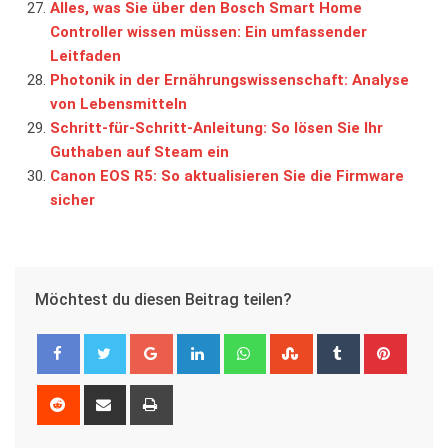
Alles, was Sie über den Bosch Smart Home
Controller wissen müssen: Ein umfassender
Leitfaden
Photonik in der Ernährungswissenschaft: Analyse
von Lebensmitteln
Schritt-für-Schritt-Anleitung: So lösen Sie Ihr
Guthaben auf Steam ein
Canon EOS R5: So aktualisieren Sie die Firmware
sicher
Möchtest du diesen Beitrag teilen?
Google+
LinkedIn
Whatsapp
StumbleUpon
Tumblr
Pinter
Reddit
Share
Print
via
Email