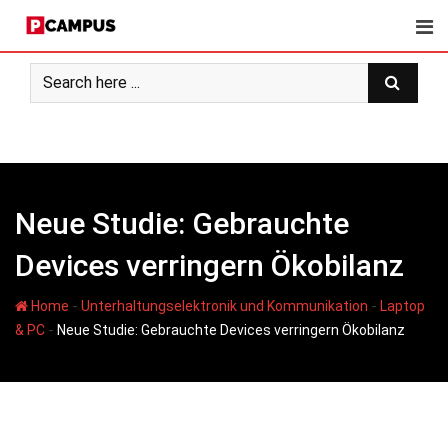
Skip
to
content
Neue Studie: Gebrauchte
Devices verringern Ökobilanz
-
-
Home
Unterhaltungselektronik und Kommunikation
Laptop
-
& PC
Neue Studie: Gebrauchte Devices verringern Ökobilanz