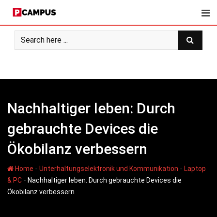
Skip
to
content
Nachhaltiger leben: Durch
gebrauchte Devices die
Ökobilanz verbessern
-
-
Home
Unterhaltungselektronik und Kommunikation
Laptop
-
& PC
Nachhaltiger leben: Durch gebrauchte Devices die
Ökobilanz verbessern