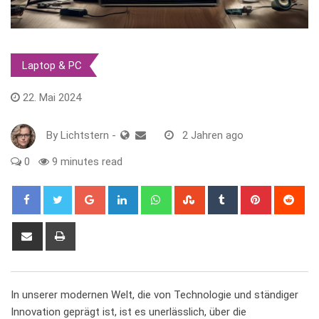
Laptop & PC
22. Mai 2024
By
Lichtstern
-
2 Jahren ago
0
9 minutes read
Google+
LinkedIn
Whatsapp
StumbleUpon
Tumblr
Pinterest
Red
Share
Print
via
Email
In unserer modernen Welt, die von Technologie und ständiger
Innovation geprägt ist, ist es unerlässlich, über die