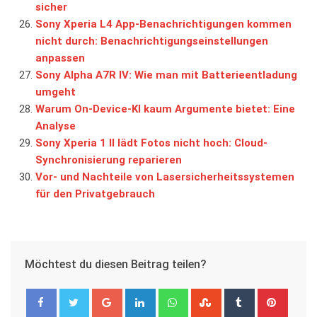
sicher
Sony Xperia L4 App-Benachrichtigungen kommen
nicht durch: Benachrichtigungseinstellungen
anpassen
Sony Alpha A7R IV: Wie man mit Batterieentladung
umgeht
Warum On-Device-KI kaum Argumente bietet: Eine
Analyse
Sony Xperia 1 II lädt Fotos nicht hoch: Cloud-
Synchronisierung reparieren
Vor- und Nachteile von Lasersicherheitssystemen
für den Privatgebrauch
Möchtest du diesen Beitrag teilen?
Google+
LinkedIn
Whatsapp
StumbleUpon
Tumblr
Pinter