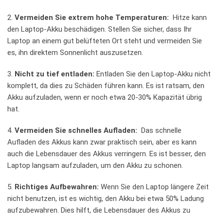
2.
Vermeiden Sie extrem hohe​ Temperaturen:
​ Hitze kann
den Laptop-Akku beschädigen. Stellen Sie sicher, dass Ihr
Laptop ​an einem​ gut belüfteten Ort steht⁣ und ‌vermeiden⁤ Sie ​
es, ihn direktem Sonnenlicht auszusetzen.
3.
Nicht zu tief entladen:
Entladen Sie den Laptop-Akku nicht
⁣komplett, da dies⁤ zu Schäden‌ führen kann. Es ist ratsam, den
Akku aufzuladen, ​wenn ⁢er noch etwa 20-30% Kapazität übrig
hat.
4.
Vermeiden Sie schnelles⁤ Aufladen:
​ Das schnelle
‌Aufladen​ des‍ Akkus kann​ zwar praktisch ⁤sein, ​aber ​es kann
auch ‍die Lebensdauer des Akkus verringern. Es ist ‌besser, ⁣den
Laptop langsam aufzuladen, ​um den‌ Akku zu schonen.
5.
Richtiges⁢ Aufbewahren:
‍Wenn Sie den Laptop längere Zeit
⁢nicht benutzen, ist es wichtig, ⁤den​ Akku bei⁤ etwa ‍50% Ladung⁤
aufzubewahren. Dies ⁢hilft, die Lebensdauer des‍ Akkus zu⁢