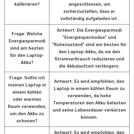
kalibrieren?
angeschlossen, um
sicherzustellen, ‌dass ​er
vollständig ‌aufgeladen ⁣ist.
Antwort: Die Energiesparmodi
Frage: Welche
“Energiesparmodus” und
Energiesparmodi
“Ruhezustand” sind am besten für
sind am besten⁤
den Laptop-Akku, da sie‌ den
für den Laptop-
Stromverbrauch⁢ reduzieren und‌
Akku?
die Akkulaufzeit verlängern.
Frage:​ Sollte ich
Antwort:‌ Es wird⁤ empfohlen, den
meinen ⁤Laptop in⁤
Laptop in einem kühlen Raum​ zu
einem kühlen
⁢verwenden, da hohe‌
oder warmen
Temperaturen den Akku ⁤belasten⁤
Raum verwenden,
und ⁣seine Lebensdauer verkürzen
‌um‍ den Akku zu
können.
schonen?
Antwort: Es wird‌ empfohlen, ‍den