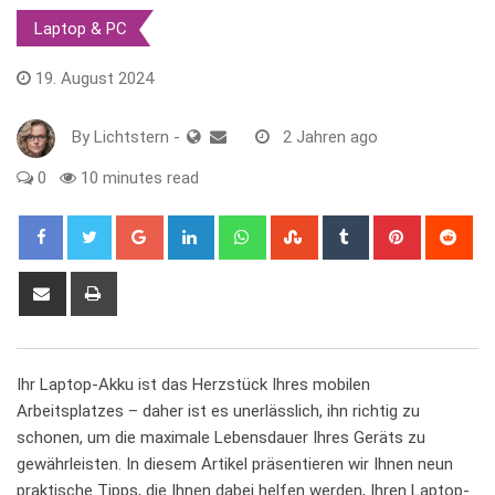
Laptop & PC
19. August 2024
By
Lichtstern
-
2 Jahren ago
0
10 minutes read
Google+
LinkedIn
Whatsapp
StumbleUpon
Tumblr
Pinterest
Red
Share
Print
via
Email
Ihr ‍Laptop-Akku ist das Herzstück ​Ihres mobilen
Arbeitsplatzes – daher ist ⁤es⁣ unerlässlich, ihn richtig zu
‌schonen, um die maximale Lebensdauer Ihres Geräts‍ zu​
gewährleisten. In ‌diesem⁢ Artikel präsentieren ⁢wir Ihnen neun
praktische ⁢Tipps, die Ihnen dabei ⁤helfen werden, Ihren Laptop-