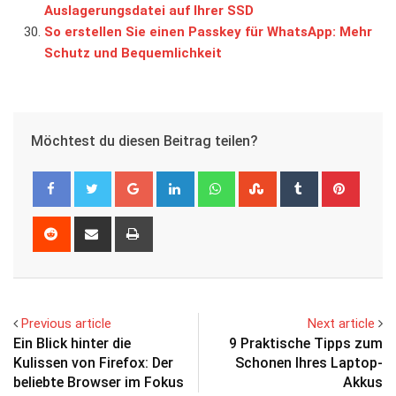
Auslagerungsdatei auf Ihrer SSD
So erstellen Sie einen Passkey für WhatsApp: Mehr
Schutz und Bequemlichkeit
Möchtest du diesen Beitrag teilen?
Google+
LinkedIn
Whatsapp
StumbleUpon
Tumblr
Pinter
Reddit
Share
Print
via
Email
Previous article
Next article
Ein Blick hinter die
9 Praktische Tipps zum
Kulissen von Firefox: Der
Schonen Ihres Laptop-
beliebte Browser im Fokus
Akkus