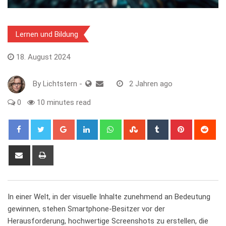
Lernen und Bildung
18. August 2024
By
Lichtstern
-
2 Jahren ago
0
10 minutes read
Google+
LinkedIn
Whatsapp
StumbleUpon
Tumblr
Pinterest
Red
Share
Print
via
Email
In einer‌ Welt, in der visuelle Inhalte zunehmend an Bedeutung
gewinnen, ⁣stehen Smartphone-Besitzer vor der
Herausforderung, hochwertige Screenshots zu erstellen, ​die⁤