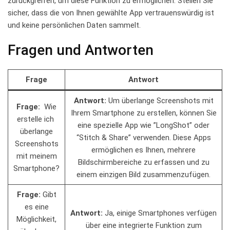
zurückgreifen, um diese Funktion zu‌ ermöglichen. ⁤Stellen ‍Sie
‍sicher, dass die​ von Ihnen gewählte ‍App vertrauenswürdig ist
und keine persönlichen Daten sammelt.
Fragen und​ Antworten
Frage
Antwort
Antwort:
Um überlange Screenshots mit
Frage:
‌ Wie
Ihrem Smartphone zu erstellen, können⁣ Sie
erstelle ich ​
eine⁤ spezielle App wie ⁢”LongShot” oder
überlange
“Stitch &⁣ Share” verwenden. Diese Apps
Screenshots
ermöglichen es‌ Ihnen, mehrere
mit meinem
Bildschirmbereiche zu erfassen ⁤und zu
Smartphone?
einem ⁣einzigen Bild zusammenzufügen.
Frage:
Gibt
‌es eine
Antwort:
Ja, ​einige Smartphones verfügen
Möglichkeit,
über ‌eine integrierte Funktion zum