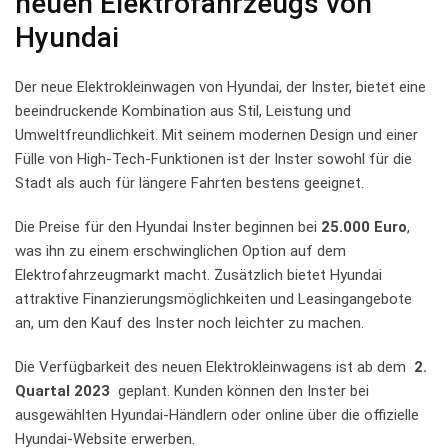
‌neuen ⁢Elektrofahrzeugs von
Hyundai
Der neue ⁣Elektrokleinwagen von ⁣Hyundai,⁢ der Inster, bietet eine
beeindruckende Kombination aus Stil, Leistung‌ und
Umweltfreundlichkeit. Mit ​seinem modernen Design ⁣und‌ einer ​
Fülle von ​High-Tech-Funktionen ist der Inster ‌sowohl⁤ für die
‍Stadt als auch für längere Fahrten bestens geeignet.
Die ‍Preise für den⁤ Hyundai Inster beginnen bei
25.000 Euro
,
was ihn zu einem​ erschwinglichen⁢ Option auf dem
‍Elektrofahrzeugmarkt macht. Zusätzlich​ bietet Hyundai ​
attraktive ‍Finanzierungsmöglichkeiten‍ und Leasingangebote​
an, um⁤ den Kauf des Inster noch leichter zu machen.
Die Verfügbarkeit des neuen Elektrokleinwagens⁤ ist⁤ ab dem ​
2.‌
Quartal 2023
⁢ geplant. Kunden können den Inster bei
ausgewählten Hyundai-Händlern oder online über die offizielle⁤
Hyundai-Website erwerben.