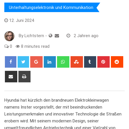
Unterhaltungselektronik und Kommunikation
12. Juni 2024
By
Lichtstern
-
2 Jahren ago
0
8 minutes read
Google+
LinkedIn
Whatsapp
StumbleUpon
Tumblr
Pinterest
Red
Share
Print
via
Email
Hyundai hat kürzlich ‍den brandneuen Elektrokleinwagen
namens Inster vorgestellt, der mit​ beeindruckenden​
Leistungsmerkmalen ​und ‌innovativer Technologie die Straßen‍
erobern wird. Mit seinem modernen Design, seiner
umweltfreundlichen Antriebstechnik und einer Vielzahl ⁣von