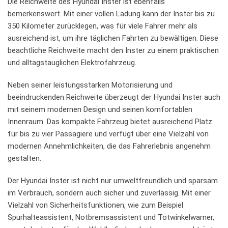
Die Reichweite des Hyundai Inster⁢ ist ebenfalls
‌bemerkenswert.‍ Mit einer vollen Ladung kann⁣ der Inster bis zu
350 Kilometer zurücklegen, was für viele Fahrer mehr als
ausreichend ist,‍ um ⁣ihre täglichen Fahrten ⁣zu bewältigen. Diese
beachtliche Reichweite⁢ macht ⁣den Inster zu‌ einem praktischen
​und⁤ alltagstauglichen Elektrofahrzeug.
Neben seiner leistungsstarken‌ Motorisierung⁢ und
beeindruckenden⁣ Reichweite überzeugt​ der Hyundai Inster auch
⁢mit⁣ seinem⁤ modernen⁤ Design und seinen komfortablen
Innenraum. Das kompakte Fahrzeug bietet ausreichend ‍Platz
für bis zu vier ‌Passagiere und verfügt über⁣ eine ⁣Vielzahl von⁤
modernen ‌Annehmlichkeiten, ⁢die ⁤das Fahrerlebnis angenehm⁤
gestalten.
Der Hyundai ‌Inster ist ⁣nicht⁣ nur⁤ umweltfreundlich und ⁤sparsam
im Verbrauch, ⁣sondern auch sicher und zuverlässig.​ Mit​ einer
Vielzahl von Sicherheitsfunktionen, wie zum Beispiel⁤
Spurhalteassistent, Notbremsassistent ‌und Totwinkelwarner,‍