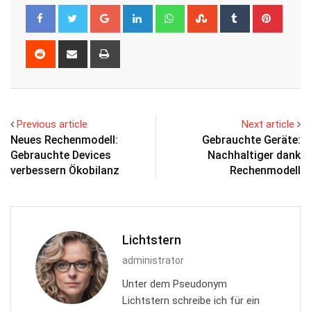
Google+
LinkedIn
Whatsapp
StumbleUpon
Tumblr
Pinter
Reddit
Share
Print
via
Email
Previous article
Next article
Neues Rechenmodell:
Gebrauchte Geräte:
Gebrauchte Devices
Nachhaltiger dank
verbessern Ökobilanz
Rechenmodell
Lichtstern
administrator
Unter dem Pseudonym
Lichtstern schreibe ich für ein