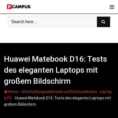
Skip
to
content
Huawei Matebook D16: Tests
des eleganten Laptops mit
großem Bildschirm
-
-
Home
Unterhaltungselektronik und Kommunikation
Laptop
-
& PC
Huawei Matebook D16: Tests des eleganten Laptops mit
großem Bildschirm