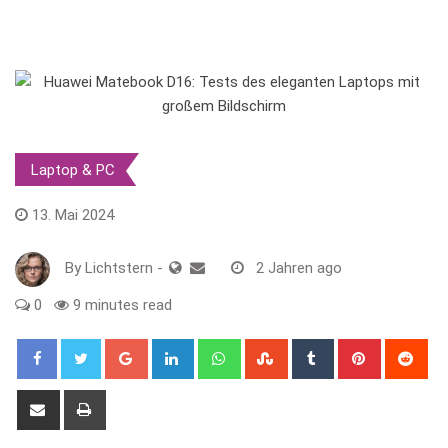
Laptop & PC
13. Mai 2024
By
Lichtstern
-
2 Jahren ago
0
9 minutes read
Google+
LinkedIn
Whatsapp
StumbleUpon
Tumblr
Pinterest
Red
Share
Print
via