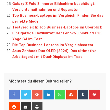
Galaxy Z Fold 3 Innerer Bildschirm beschädigt:
Vorsichtsmaßnahmen und Reparatur
Top Business-Laptops im Vergleich: Finden Sie das
perfekte Modell!
Testvergleich: Top Business-Laptops im Überblick
Einzigartige Flexibilität: Der Lenovo ThinkPad L13
Yoga G4 im Test
Die Top Business-Laptops im Vergleichsstest
Asus Zenbook Duo OLED (2024): Das ultimative
Arbeitsgerät mit Dual-Displays im Test
Möchtest du diesen Beitrag teilen?
Google+
LinkedIn
Whatsapp
StumbleUpon
Tumblr
Pinter
Reddit
Share
Print