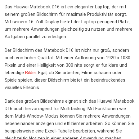
Das Huawei Matebook D16 ⁣ist ein eleganter Laptop,‌ der mit
seinem großen Bildschirm für maximale Produktivität sorgt.
Mit seinem 16-Zoll-Display bietet der‌ Laptop genügend Platz,
um mehrere ‍Anwendungen⁤ gleichzeitig zu nutzen und mehrere
⁢Aufgaben parallel zu erledigen.
Der Bildschirm des Matebook ⁣D16 ist​ nicht nur groß, ⁣sondern
auch ⁢von hoher Qualität.⁢ Mit⁢ einer Auflösung⁤ von 1920 x 1080
Pixeln und einer ‌Helligkeit von 300 nits sorgt er für klare und⁤
lebendige
Bilder
. Egal, ob Sie arbeiten, ⁤Filme ⁢schauen oder
Spiele spielen, ⁤dieser Bildschirm ‌bietet⁢ ein beeindruckendes
visuelles Erlebnis.
Dank des großen Bildschirms eignet sich ⁣das Huawei Matebook
D16 auch hervorragend für Multitasking. Mit ⁤Funktionen wie
dem ⁣Multi-Window-Modus können Sie⁣ mehrere Anwendungen
nebeneinander anzeigen und effizienter ⁤arbeiten. So können Sie
beispielsweise eine Excel-Tabelle bearbeiten, während Sie
gleichzeitig Notizen in einer ⁢anderen ‌Anwendung machen.