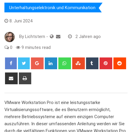
Unterhaltungselektronik und Kommunikation
8. Juni 2024
By
Lichtstern
-
2 Jahren ago
0
9 minutes read
Google+
LinkedIn
Whatsapp
StumbleUpon
Tumblr
Pinterest
Red
Share
Print
via
Email
VMware ‍Workstation ⁣Pro ⁢ist eine leistungsstarke
Virtualisierungssoftware, ⁤die⁢ es Benutzern ermöglicht,
mehrere ‍Betriebssysteme‌ auf einem einzigen⁢ Computer
⁤auszuführen. In dieser umfassenden Anleitung werden wir Sie
durch die‍ vielfältigen ​Funktionen von VMware Workstation Pro