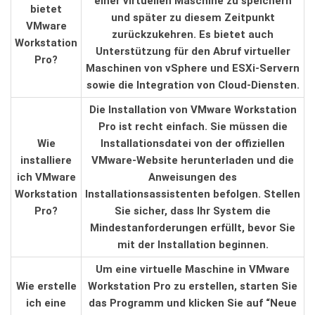
einer ⁤virtuellen Maschine zu⁣ speichern
bietet
⁣und später zu diesem Zeitpunkt
VMware
zurückzukehren. Es bietet auch
Workstation
Unterstützung für den Abruf virtueller
⁣Pro?
Maschinen von vSphere und ESXi-Servern
sowie die ⁢Integration von‍ Cloud-Diensten.
Die⁤ Installation von VMware Workstation
Pro ist recht⁤ einfach. Sie müssen die
Wie
Installationsdatei‍ von der‍ offiziellen
installiere
VMware-Website⁤ herunterladen und die‍
ich VMware
Anweisungen des
⁤Workstation
⁣Installationsassistenten befolgen. Stellen
Pro?
Sie sicher, dass Ihr System die
Mindestanforderungen erfüllt, bevor⁤ Sie
mit‍ der Installation⁢ beginnen.
Um eine virtuelle Maschine in VMware
Wie erstelle⁤
Workstation Pro zu erstellen, starten Sie
ich eine
das Programm und klicken Sie ⁤auf “Neue