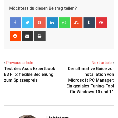
Möchtest du diesen Beitrag teilen?
Google+
LinkedIn
Whatsapp
StumbleUpon
Tumblr
Pinter
Reddit
Share
Print
via
Email
Previous article
Next article
Test des Asus Expertbook
Der ultimative Guide zur
B3 Flip: flexible Bedienung
Installation von
zum Spitzenpreis
Microsoft PC Manager:
Ein geniales Tuning-Tool
für Windows 10 und 11