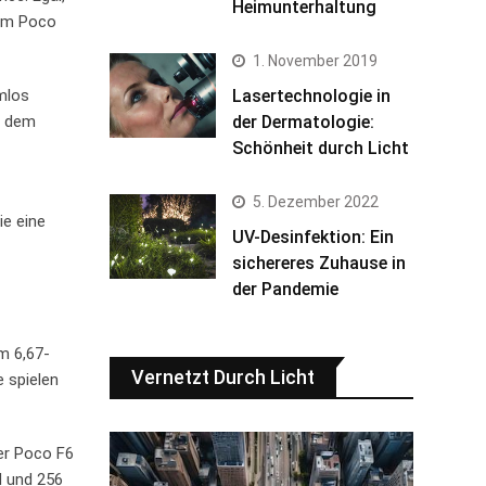
Heimunterhaltung
dem Poco
1. November 2019
Lasertechnologie in
mlos
der Dermatologie:
t dem
Schönheit durch Licht
5. Dezember 2022
ie eine
UV-Desinfektion: Ein
sichereres Zuhause in
der Pandemie
m 6,67-
Vernetzt Durch Licht
e spielen
er Poco F6
M und 256