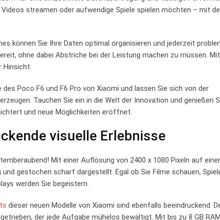
e Videos streamen oder aufwendige Spiele spielen möchten – mit 
es können Sie Ihre Daten optimal organisieren und jederzeit proble
fbereit, ohne dabei Abstriche bei der Leistung machen zu müssen. Mi
 Hinsicht.
e des Poco F6 und F6 Pro von Xiaomi und lassen Sie sich von der
rzeugen. Tauchen Sie ein in die Welt der Innovation und genießen S
eichtert und neue Möglichkeiten eröffnet.
uckende visuelle Erlebnisse
atemberaubend! Mit einer Auflösung von 2400 x 1080 Pixeln auf eine
 und gestochen scharf dargestellt. Egal ob Sie Filme schauen, Spiel
plays werden Sie begeistern.
ts
dieser neuen Modelle von Xiaomi sind ebenfalls beeindruckend. D
getrieben, der jede Aufgabe mühelos bewältigt. Mit bis zu 8 GB RA