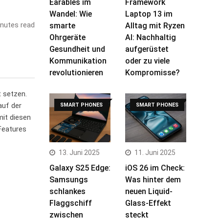
Earables im
Framework
Wandel: Wie
Laptop 13 im
nutes read
smarte
Alltag mit Ryzen
Ohrgeräte
AI: Nachhaltig
Gesundheit und
aufgerüstet
Kommunikation
oder zu viele
revolutionieren
Kompromisse?
 setzen.
auf der
SMART PHONES
SMART PHONES
mit diesen
 Features
13. Juni 2025
11. Juni 2025
Galaxy S25 Edge:
iOS 26 im Check:
Samsungs
Was hinter dem
schlankes
neuen Liquid-
Flaggschiff
Glass-Effekt
zwischen
steckt