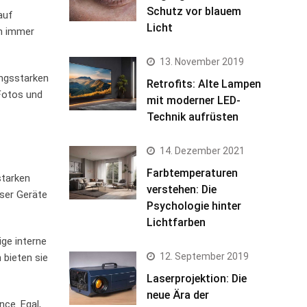
Schutz vor blauem
auf
Licht
an immer
13. November 2019
ngsstarken
Retrofits: Alte Lampen
Fotos und
mit moderner LED-
Technik aufrüsten
14. Dezember 2021
Farbtemperaturen
starken
verstehen: Die
eser Geräte
Psychologie hinter
Lichtfarben
ge interne
12. September 2019
 bieten sie
Laserprojektion: Die
neue Ära der
ce. Egal,