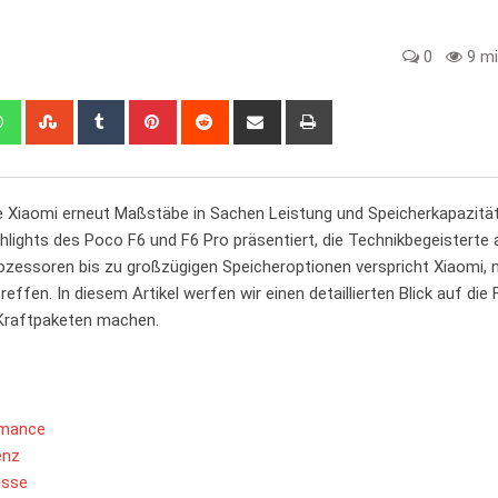
0
9 mi
edIn
Whatsapp
StumbleUpon
Tumblr
Pinterest
Reddit
Share
Print
via
Email
 Xiaomi erneut Maßstäbe in Sachen Leistung und Speicherkapazität
lights des Poco F6 und F6 Pro präsentiert, die Technikbegeisterte 
zessoren bis zu großzügigen Speicheroptionen verspricht Xiaomi, 
ffen. In diesem Artikel werfen wir einen detaillierten Blick auf die
 Kraftpaketen machen.
rmance
enz
isse