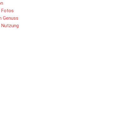
on
e Fotos
en Genuss
e Nutzung