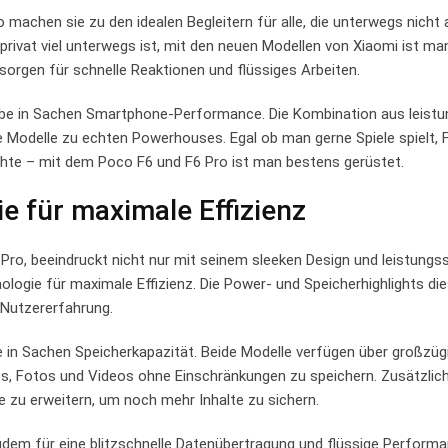
machen sie zu den idealen Begleitern für alle, die unterwegs nicht 
privat viel unterwegs ist, mit den neuen Modellen von Xiaomi ist m
orgen für schnelle Reaktionen und flüssiges Arbeiten.
be in Sachen Smartphone-Performance. Die Kombination aus leistu
Modelle zu echten Powerhouses. Egal ob man gerne Spiele spielt, 
öchte – mit dem Poco F6 und F6 Pro ist man bestens gerüstet.
e für maximale Effizienz
Pro, beeindruckt nicht nur mit seinem sleeken Design und leistungs
logie für maximale Effizienz. Die Power- und Speicherhighlights di
 Nutzererfahrung.
in Sachen Speicherkapazität. Beide Modelle verfügen über großzügi
apps, Fotos und Videos ohne Einschränkungen zu speichern. Zusätzlich
e zu erweitern, um noch mehr Inhalte zu sichern.
udem für eine blitzschnelle Datenübertragung und flüssige Performan