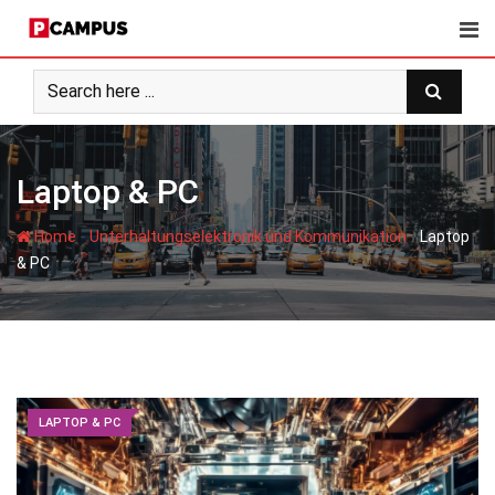
Skip
to
content
Laptop & PC
-
-
Home
Unterhaltungselektronik und Kommunikation
Laptop
& PC
LAPTOP & PC