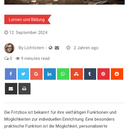
Lernen und Bildung
12. September 2024
By
Lichtstern
-
2 Jahren ago
0
9 minutes read
Google+
LinkedIn
Whatsapp
StumbleUpon
Tumblr
Pinterest
Red
Share
Print
via
Email
Die ‍Fritzbox ist bekannt ⁤für ihre vielfältigen Funktionen und
Möglichkeiten zur individuellen Einrichtung. Eine‌ besonders
praktische⁢ Funktion ist die‌ Möglichkeit, personalisierte