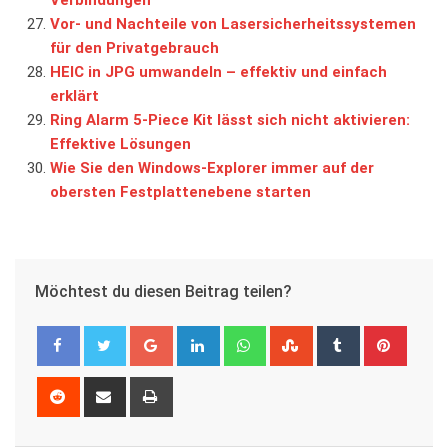
Vor- und Nachteile von Lasersicherheitssystemen
für den Privatgebrauch
HEIC in JPG umwandeln – effektiv und einfach
erklärt
Ring Alarm 5-Piece Kit lässt sich nicht aktivieren:
Effektive Lösungen
Wie Sie den Windows-Explorer immer auf der
obersten Festplattenebene starten
Möchtest du diesen Beitrag teilen?
Google+
LinkedIn
Whatsapp
StumbleUpon
Tumblr
Pinter
Reddit
Share
Print
via
Email