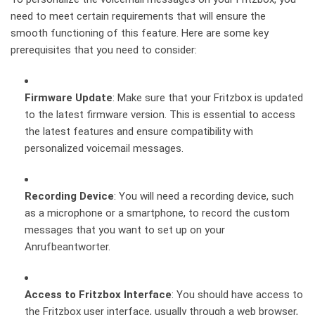
need to meet ‌certain requirements that will ‍ensure‍ the
smooth functioning of this ​feature. Here are some ‌key
⁢prerequisites that you need ⁤to consider:
Firmware⁢ Update
: Make ⁣sure that your Fritzbox is updated
to ⁢the latest firmware version. ⁣This ⁢is essential ⁣to ⁢access
the⁤ latest features and ⁤ensure compatibility with
personalized‍ voicemail messages.
Recording Device
: You will need a recording device, such
as a microphone or ‌a smartphone,​ to record‌ the custom
messages that you want ‍to set up on your⁢
Anrufbeantworter.
Access to Fritzbox⁤ Interface
: You ​should have ⁤access ⁤to
the Fritzbox user‍ interface, usually through a web⁢ browser,