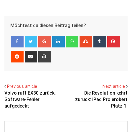
Möchtest du diesen Beitrag teilen?
Google+
LinkedIn
Whatsapp
StumbleUpon
Tumblr
Pinter
Reddit
Share
Print
via
Email
Previous article
Next article
Volvo ruft EX30 zurück:
Die Revolution kehrt
Software-Fehler
zurück: iPad Pro erobert
aufgedeckt
Platz 1!