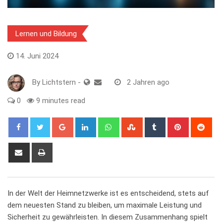
Lernen und Bildung
14. Juni 2024
By
Lichtstern
-
2 Jahren ago
0
9 minutes read
Google+
LinkedIn
Whatsapp
StumbleUpon
Tumblr
Pinterest
Red
Share
Print
via
Email
In der Welt der ⁢Heimnetzwerke⁤ ist es entscheidend, stets ⁤auf
dem neuesten Stand zu bleiben, ⁤um‌ maximale Leistung und
Sicherheit zu⁣ gewährleisten. In ‌diesem Zusammenhang spielt ​