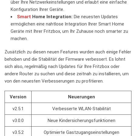
über Ihre Netzwerkeinstellungen und erlaubt‍ eine einfache
⁣Konfiguration Ihrer Geräte.
Smart
Home Integration:
Die neuesten ⁢Updates
ermöglichen ‍eine nahtlose Integration Ihrer Smart Home
Geräte mit‍ Ihrer‌ Fritzbox, um Ihr⁣ Zuhause ⁢noch smarter ⁢zu
machen.
Zusätzlich zu ‍diesen neuen⁤ Features wurden auch einige Fehler
behoben‍ und die Stabilität​ der Firmware ⁣verbessert. ⁢Es⁢ lohnt⁣
sich also, regelmäßig​ nach Updates‍ für Ihre Fritzbox‌ oder
andere Router zu‍ suchen und⁢ diese zeitnah zu installieren, um
von den neuesten Verbesserungen zu profitieren.
Version
Neuerungen
v2.5.1
Verbesserte WLAN-Stabilität
v3.0.0
Neue Kindersicherungsfunktionen
v3.5.2
Optimierte Gastzugangseinstellungen