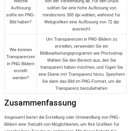
Welche⁢
von der Verwendung ab. Für den Druck
Auflösung
sollten Sie ‍eine⁤ hohe Auflösung von
sollte ‍ein⁢ PNG-
mindestens ​300 dpi wählen, ‌während für
Bild haben?
Webgrafiken eine ‍Auflösung⁢ von‍ 72​ dpi
ausreicht.
Um Transparenzen​ in PNG-Bildern zu
erstellen,‍ verwenden Sie⁣ ein
Wie können
Bildbearbeitungsprogramm ⁣wie Photoshop.
Transparenzen
Wählen Sie ⁢den⁤ Bereich aus, den ⁤Sie
in⁤ PNG-Bildern
transparent ‍haben⁢ möchten, und fügen ⁣Sie​
erstellt
eine Ebene mit⁤ Transparenz hinzu. Speichern
werden?
Sie ⁣dann‍ das Bild im PNG-Format, um die
‍Transparenz‍ beizubehalten.
Zusammenfassung
Insgesamt⁢ bietet die Erstellung oder ‍Umwandlung ⁤von PNG-
Bildern eine Vielzahl von Möglichkeiten,​ um Ihre ⁤Grafiken für