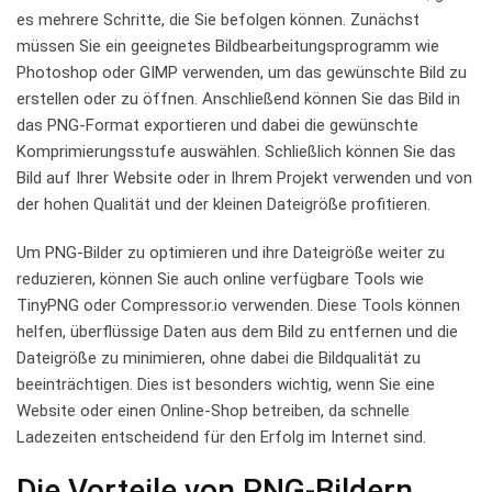
⁣es mehrere Schritte, die Sie ‍befolgen können. Zunächst
müssen Sie ⁤ein geeignetes ‍Bildbearbeitungsprogramm wie
Photoshop ⁤oder GIMP ⁢verwenden, ⁤um‌ das ‌gewünschte ⁢Bild‌ zu
⁣erstellen oder zu‍ öffnen. Anschließend können Sie ‌das Bild in
das ⁣PNG-Format ⁣exportieren und dabei die gewünschte
Komprimierungsstufe auswählen. ⁤Schließlich⁣ können Sie das
Bild auf Ihrer ⁣Website oder in Ihrem ⁤Projekt verwenden ‍und von
der hohen ‌Qualität und der kleinen​ Dateigröße ‍profitieren.
Um⁣ PNG-Bilder zu ‌optimieren und ⁤ihre Dateigröße ⁤weiter zu​
reduzieren,⁤ können Sie auch online verfügbare Tools⁢ wie
⁣TinyPNG​ oder Compressor.io verwenden. Diese Tools können
helfen, überflüssige ‌Daten aus dem Bild ‌zu⁣ entfernen‌ und ⁤die
Dateigröße zu minimieren, ohne dabei die Bildqualität zu
beeinträchtigen.‌ Dies ist besonders wichtig, wenn Sie eine
Website ​oder ⁤einen Online-Shop betreiben, ⁣da schnelle
Ladezeiten entscheidend ‌für ⁢den Erfolg⁢ im ⁣Internet sind.
Die⁤ Vorteile von PNG-Bildern