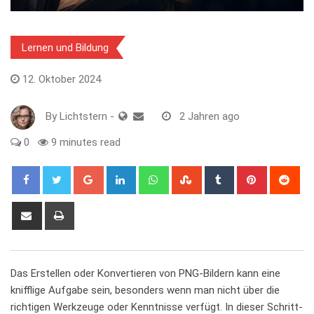
Lernen und Bildung
12. Oktober 2024
By
Lichtstern
-
2 Jahren ago
0
9 minutes read
Google+
LinkedIn
Whatsapp
StumbleUpon
Tumblr
Pinterest
Red
Share
Print
via
Email
Das ‍Erstellen oder Konvertieren von PNG-Bildern kann eine
knifflige Aufgabe sein, ⁤besonders​ wenn man‌ nicht über ​die
richtigen Werkzeuge oder ​Kenntnisse verfügt.‌ In dieser ⁣Schritt-