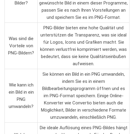
Bilder?
gewünschte ‌Bild ⁤in einem ⁢dieser Programme,
passen Sie⁤ es nach Ihren Vorstellungen an
und speichern ‌Sie es⁣ im ​PNG-Format.
PNG-Bilder bieten eine hohe⁤ Qualität und
⁣unterstützen ‌die Transparenz, ​was sie ideal
Was sind die
für Logos, Icons und Grafiken macht.⁣ Sie
⁣Vorteile von
‍können verlustfrei komprimiert⁣ werden, was⁤
PNG-Bildern?
bedeutet, ​dass sie keine Qualitätseinbußen⁤
aufweisen.
Sie ⁤können ein Bild in‍ ein PNG umwandeln,⁢
indem Sie es ​in einem
Wie kann ich⁤
‌Bildbearbeitungsprogramm öffnen und es
ein Bild in ein
im PNG-Format speichern. Einige Online-
PNG
Konverter wie Convertio bieten auch die
umwandeln?
Möglichkeit, Bilder in verschiedene⁢ Formate
umzuwandeln, ⁣einschließlich ‌PNG.
Die ideale ‍Auflösung eines ⁣PNG-Bildes‍ hängt