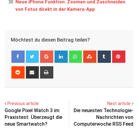
Neue iPhone Funktion: Zoomen und Zuschneiden
von Fotos direkt in der Kamera-App
Möchtest du diesen Beitrag teilen?
Google+
LinkedIn
Whatsapp
StumbleUpon
Tumblr
Pinter
Reddit
Share
Print
via
Email
Previous article
Next article
Google Pixel Watch 3 im
Die neuesten Technologie-
Praxistest: Überzeugt die
Nachrichten von
neue Smartwatch?
Computerwoche RSS Feed