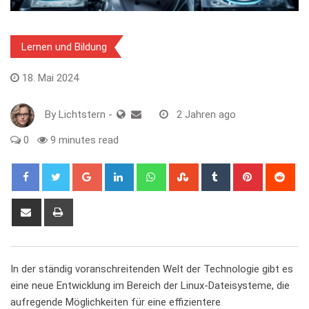
Lernen und Bildung
18. Mai 2024
By
Lichtstern
-
2 Jahren ago
0
9 minutes read
Google+
LinkedIn
Whatsapp
StumbleUpon
Tumblr
Pinterest
Red
Share
Print
via
Email
In der ständig voranschreitenden Welt der Technologie gibt es
eine neue Entwicklung im Bereich der Linux-Dateisysteme, die
aufregende Möglichkeiten für eine effizientere​