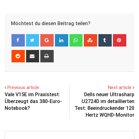
Möchtest du diesen Beitrag teilen?
Google+
LinkedIn
Whatsapp
StumbleUpon
Tumblr
Pinter
Reddit
Share
Print
via
Email
Previous article
Next article
Vale V15E im Praxistest:
Dells neuer Ultrasharp
Überzeugt das 380-Euro-
U2724D im detaillierten
Notebook?
Test: Beeindruckender 120
Hertz WQHD-Monitor