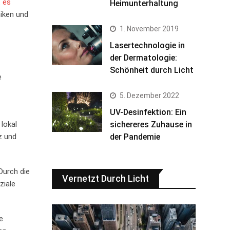
t es
Heimunterhaltung
niken und
1. November 2019
Lasertechnologie in
der Dermatologie:
Schönheit durch Licht
⁢
5. Dezember 2022
UV-Desinfektion: Ein
 lokal
sichereres Zuhause in
nz und
der Pandemie
Durch die‍
Vernetzt Durch Licht
ziale
 ​