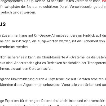
 ⁣angesprochen. Da On-Device-AI sensible Daten verarbeiten kann,
is
die Privatsphäre der Nutzer zu schützen. Durch Verschlüsselungstech
 jedoch gelöst ​werden.
us
 im Zusammenhang mit On-Device-AI, insbesondere im Hinblick auf die
ne der Hauptfragen, die‍ aufgeworfen⁤ werden, ist die Sicherheit von
verarbeitet werden.
ich sicherer sein ⁢kann als ⁣Cloud-basierte AI-Systeme, da ⁣die ⁢Daten
cks sind. ‍Andererseits gibt es ⁣Bedenken ⁢hinsichtlich der⁤ Transpare
ithmen, die auf den⁤ Geräten laufen.
gliche​ Diskriminierung durch AI-Systeme, ‍die auf Geräten⁢ arbeiten. 
nnten diese Algorithmen unbewusst​ Vorurteile⁤ verstärken‌ und so
e Experten⁢ für strengere Datenschutzrichtlinien und eine ⁣verstärkte