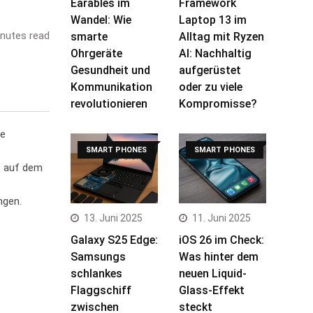
Earables im
Framework
Wandel: Wie
Laptop 13 im
nutes read
smarte
Alltag mit Ryzen
Ohrgeräte
AI: Nachhaltig
Gesundheit und
aufgerüstet
Kommunikation
oder zu viele
revolutionieren
Kompromisse?
e⁤
SMART PHONES
SMART PHONES
t auf ⁤dem
ngen.
13. Juni 2025
11. Juni 2025
Galaxy S25 Edge:
iOS 26 im Check:
Samsungs
Was hinter dem
schlankes
neuen Liquid-
Flaggschiff
Glass-Effekt
zwischen
steckt