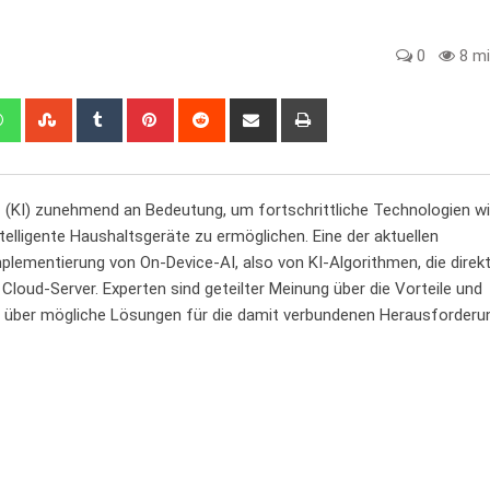
0
8 mi
edIn
Whatsapp
StumbleUpon
Tumblr
Pinterest
Reddit
Share
Print
via
Email
z
(KI) ⁣zunehmend‍ an Bedeutung, um fortschrittliche⁣ Technologien⁢ wi
lligente Haushaltsgeräte⁣ zu ermöglichen.‍ Eine ⁢der aktuellen
plementierung​ von On-Device-AI,‌ also von‍ KI-Algorithmen, ‍die direk
oud-Server. Experten sind geteilter Meinung‌ über ⁤die Vorteile ⁤und
iv über mögliche Lösungen für die damit verbundenen⁣ Herausforderu