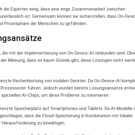
sich die Experten einig, dass eine enge Zusammenarbeit ⁤zwischen
nerlässlich‍ ist. Gemeinsam können​ sie sicherstellen, dass On-Devi
d Privatsphäre‍ der ⁢Menschen zu gefährden.
ngsansätze
die ‌mit der Implementierung ​von‌ On-Device-AI verbunden ​sind. Obwoh
n der Meinung, ⁤dass es kaum Gründe gibt, diese​ Lösungen nicht weite
egrenzte Rechenleistung von mobilen Geräten. Da ⁣On-Device-AI ​kompl
er ⁢Prozessoren ​führen.⁤ Jedoch wurden bereits Lösungsansätze ⁢entwic
speziellen‌ AI-Chips, um diese Probleme ⁢zu minimieren.
egrenzte Speicherplatz auf Smartphones ​und Tablets. Da AI-Modelle 
geschlagen, dass ⁤die ⁤Cloud-Speicherung in Kombination mit lokaler ​
e Herausforderung zu‍ bewältigen.