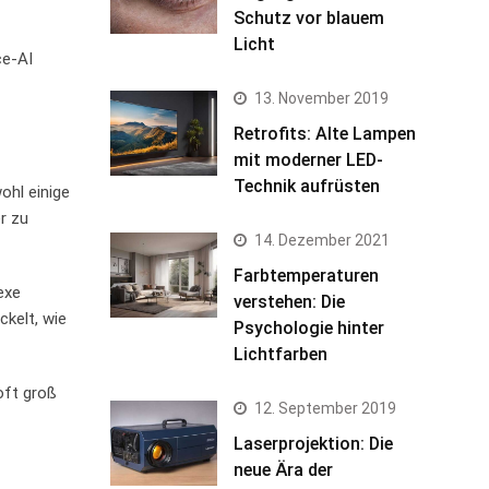
Schutz vor blauem
Licht
ce-AI
13. November 2019
Retrofits: Alte Lampen
mit moderner LED-
Technik aufrüsten
l ⁣einige⁢
r zu⁤
14. Dezember 2021
Farbtemperaturen
exe
verstehen: Die
kelt, ⁣wie
Psychologie hinter
Lichtfarben
oft groß
12. September 2019
Laserprojektion: Die
neue Ära der