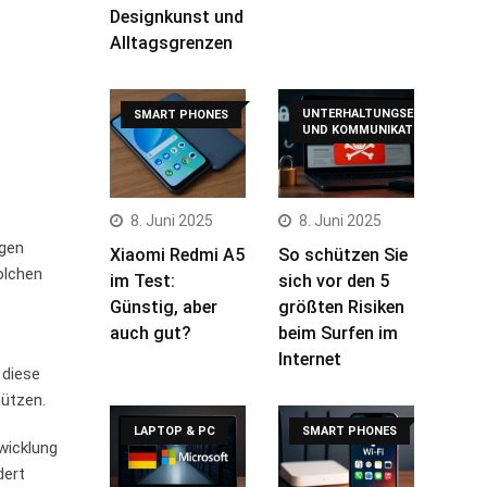
Designkunst und
Alltagsgrenzen
UNTERHALTUNGSELEKTRONIK
SMART PHONES
UND KOMMUNIKATION
8. Juni 2025
8. Juni 2025
igen
Xiaomi Redmi A5
So schützen Sie
solchen
im Test:
sich vor den 5
Günstig, aber
größten Risiken
auch gut?
beim Surfen im
Internet
diese‌
hützen.
LAPTOP & PC
SMART PHONES
twicklung
dert