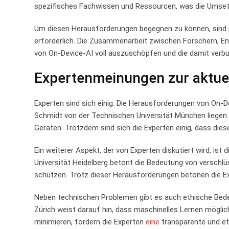
spezifisches Fachwissen ⁣und Ressourcen, was die Umset
Um ‍diesen Herausforderungen begegnen⁢ zu können, sind‍
erforderlich. Die ⁤Zusammenarbeit ⁣zwischen Forschern, En
von On-Device-AI voll auszuschöpfen und⁤ die⁣ damit verb
Expertenmeinungen ⁣zur aktuel
Experten ⁢sind sich⁢ einig: Die Herausforderungen von On-Dev
Schmidt⁣ von ​der⁤ Technischen⁢ Universität München ⁢liegen
Geräten. Trotzdem sind sich ⁤die ‌Experten ​einig, dass die
Ein weiterer⁤ Aspekt, der‌ von Experten diskutiert ⁣wird, is
Universität ⁢Heidelberg ⁣betont die Bedeutung von verschlüs
schützen. Trotz dieser Herausforderungen betonen die Expe
Neben technischen Problemen gibt⁣ es auch ‍ethische Bede
Zürich weist darauf hin,‍ dass maschinelles Lernen möglich
minimieren,⁣ fordern die Experten⁤
eine
transparente‌ und⁤ e