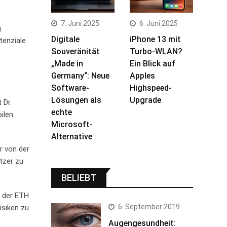
7. Juni 2025
6. Juni 2025
g
Digitale
iPhone 13 mit
tenziale
Souveränität
Turbo-WLAN?
„Made in
Ein Blick auf
Germany“: Neue
Apples
Software-
Highspeed-
Lösungen als
Upgrade
 Dr.
echte
len ​
Microsoft-
Alternative
er von der
tzer ‍zu
BELIEBT
n der ETH
6. September 2019
iken⁤ zu​
Augengesundheit: