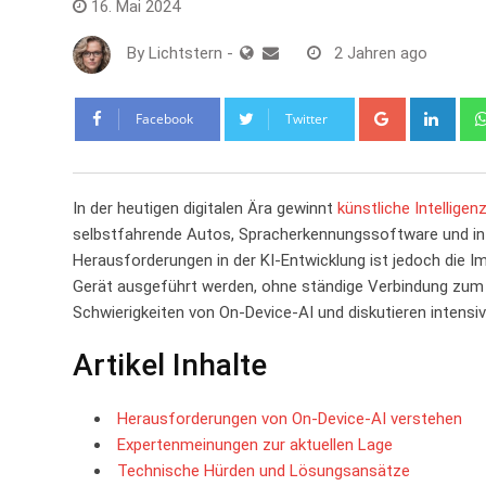
16. Mai 2024
By
Lichtstern
-
2 Jahren ago
Google+
Link
Facebook
Twitter
In der​ heutigen digitalen Ära gewinnt
künstliche Intelligen
selbstfahrende⁤ Autos, Spracherkennungssoftware ⁣und⁤ inte
⁤Herausforderungen⁢ in der KI-Entwicklung ist jedoch die Im
⁢Gerät ausgeführt werden, ohne ständige Verbindung zum ⁤Cl
⁤Schwierigkeiten von On-Device-AI und diskutieren intens
Artikel⁣ Inhalte
Herausforderungen ⁢von ‍On-Device-AI verstehen
Expertenmeinungen zur aktuellen Lage
Technische Hürden und Lösungsansätze