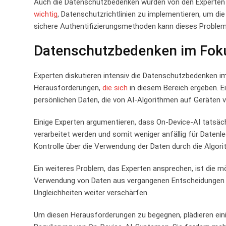
Auch die‌ Datenschutzbedenken wurden​ von den⁤ Experten
wichtig
, Datenschutzrichtlinien​ zu ‌implementieren, um 
sichere Authentifizierungsmethoden kann dieses ⁤Problem
Datenschutzbedenken im Fok
Experten diskutieren ⁤intensiv ​die ​Datenschutzbedenken‌
Herausforderungen, ⁤
die⁤ sich
in diesem Bereich ergeben. Ei
⁣persönlichen Daten, die‍ von ‍AI-Algorithmen ⁤auf Geräten ​
Einige Experten argumentieren,‍ dass‍ On-Device-AI tatsächl
verarbeitet ⁤werden und ‍somit ‍weniger anfällig für Datenle
⁤Kontrolle über ⁢die Verwendung der ​Daten durch⁤ die Algor
Ein weiteres Problem, ‍das Experten ansprechen, ist ⁤die mö
Verwendung von Daten ⁣aus vergangenen Entscheidungen kö
‌Ungleichheiten weiter verschärfen.
Um ​diesen⁢ Herausforderungen zu begegnen, ‌plädieren einig