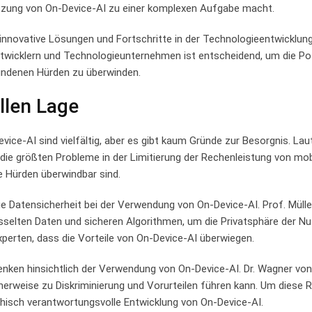
zung⁢ von On-Device-AI zu einer komplexen Aufgabe macht.
 innovative Lösungen und Fortschritte in der Technologieentwicklun
twicklern und ⁢Technologieunternehmen ist entscheidend,‍ um ‌die Po
undenen Hürden zu​ überwinden.
len‍ Lage
ice-AI sind vielfältig, aber es gibt kaum ⁤Gründe ⁤zur Besorgnis.‌ Laut⁣
 die größten ⁤Probleme ⁢in der Limitierung der Rechenleistung von ⁢mobi
se Hürden überwindbar sind.
t die Datensicherheit bei der ​Verwendung von‌ On-Device-AI. Prof. Müll
selten Daten und⁢ sicheren Algorithmen, ⁤um​ die ‌Privatsphäre⁢ der Nu
rten, dass ⁢die Vorteile ​von⁣ On-Device-AI überwiegen.
nken hinsichtlich der Verwendung von On-Device-AI. Dr. ‌Wagner ⁤vo
erweise ‌zu Diskriminierung und Vorurteilen führen kann. Um diese Ris
thisch verantwortungsvolle Entwicklung ‌von On-Device-AI.