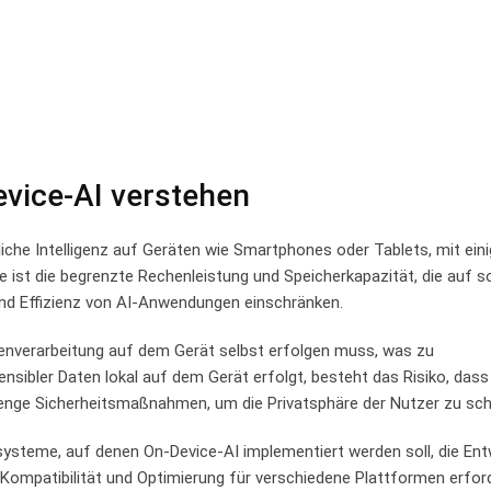
ice-AI ​verstehen
liche Intelligenz auf ⁣Geräten wie Smartphones oder​ Tablets, mit ein
 ist⁢ die ​begrenzte Rechenleistung⁤ und ⁢Speicherkapazität, ⁤die ⁢auf 
und Effizienz von ⁢AI-Anwendungen​ einschränken.
atenverarbeitung auf dem Gerät selbst‌ erfolgen muss, was​ zu
sibler Daten lokal auf dem Gerät‍ erfolgt, besteht das​ Risiko, dass 
trenge Sicherheitsmaßnahmen, um die Privatsphäre der ⁣Nutzer zu sc
bssysteme, ⁣auf⁣ denen On-Device-AI implementiert werden soll, die⁢ En
ompatibilität und⁣ Optimierung für​ verschiedene Plattformen⁢ erfor