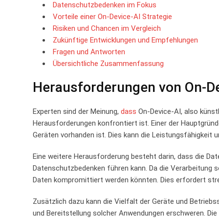
Datenschutzbedenken im​ Fokus
Vorteile​ einer On-Device-AI Strategie
Risiken und ⁢Chancen⁤ im Vergleich
Zukünftige Entwicklungen​ und Empfehlungen
Fragen und⁣ Antworten
Übersichtliche Zusammenfassung
Herausforderungen von On-Dev
Experten sind der Meinung,⁣
dass
⁢On-Device-AI, also‍ künst
⁤Herausforderungen konfrontiert ist.‍ Einer der‌ Hauptgründe
Geräten vorhanden ist.⁤ Dies kann die Leistungsfähigkeit 
Eine ​weitere ‍Herausforderung besteht⁤ darin, dass die D
⁤Datenschutzbedenken führen kann. Da die ‍Verarbeitung sen
Daten kompromittiert ⁣werden könnten. ‍Dies erfordert⁢ s
Zusätzlich ⁣dazu kann die ​Vielfalt der Geräte⁣ und⁤ Betrie
und Bereitstellung solcher Anwendungen ‌erschweren. Die K