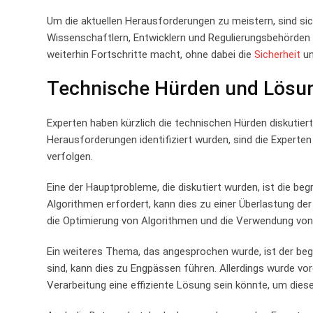
Um ⁢die aktuellen⁢ Herausforderungen‍ zu meistern,⁣ sind 
Wissenschaftlern, Entwicklern und⁣ Regulierungsbehörden u
‌weiterhin Fortschritte macht,‍ ohne dabei die
Sicherheit
un
Technische Hürden ‍und Lösu
Experten haben kürzlich die technischen Hürden diskutiert, 
Herausforderungen​ identifiziert⁤ wurden, sind⁤ die Experte
verfolgen.
Eine der Hauptprobleme, die ​diskutiert wurden, ist die b
‌Algorithmen ‍erfordert,​ kann dies zu einer​ Überlastung d
die​ Optimierung von Algorithmen ‌und die Verwendung von 
Ein weiteres⁤ Thema, ​das angesprochen wurde, ist ⁤der b
sind, kann dies zu Engpässen führen. Allerdings‌ wurde ⁤vor
Verarbeitung eine effiziente Lösung sein könnte, um dies