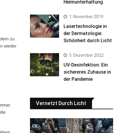
Heimunterhaltung
1. November 2019
e
Lasertechnologie in
der Dermatologie:
oblem zu
Schönheit durch Licht
en wieder
5. Dezember 2022
UV-Desinfektion: Ein
sichereres Zuhause in
der Pandemie
Vernetzt Durch Licht
immer
die
. Wenn