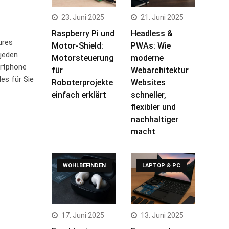
23. Juni 2025
21. Juni 2025
Raspberry Pi und
Headless &
ures
Motor-Shield:
PWAs: Wie
 jeden
Motorsteuerung
moderne
artphone
für
Webarchitektur
es für Sie
Roboterprojekte
Websites
einfach erklärt
schneller,
flexibler und
nachhaltiger
macht
WOHLBEFINDEN
LAPTOP & PC
17. Juni 2025
13. Juni 2025