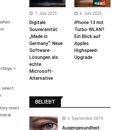
7. Juni 2025
6. Juni 2025
g when
Digitale
iPhone 13 mit
 or
Souveränität
Turbo-WLAN?
„Made in
Ein Blick auf
Germany“: Neue
Apples
Software-
Highspeed-
Lösungen als
Upgrade
echte
ettings >
Microsoft-
Alternative
 select
n.
BELIEBT
tory reset.
eneral
6. September 2019
Augengesundheit: