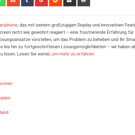
via
Email
artphone
, das mit seinem großzügigen Display ⁣und innovativen Feat
en nicht wie gewohnt reagiert – eine frustrierende Erfahrung für​
e Lösungsansätze vorstellen, um das Problem ⁤zu beheben und Ihr Sm
 bis hin zu fortgeschrittenen Lösungsmöglichkeiten – wir haben all
u lösen. Lesen ​Sie weiter,
um mehr zu erfahren
.
screen
häden
Stand