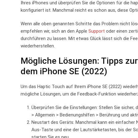
Ihres iPhones und überprüfen Sie⁢ die Optionen für⁤ die hapt
konfiguriert⁢ ist. Manchmal reicht es schon aus, diese Op
Wenn alle oben genannten Schritte das ‌Problem nicht lös
empfehlen wir,‌ sich an ⁤den Apple
Support
⁣oder einen zert
durchführen zu lassen. Mit etwas Glück lässt sich die Fe
wiederherstellen.
Mögliche Lösungen: Tipps zur
dem iPhone SE (2022)
Um das Haptic Touch auf Ihrem iPhone⁣ SE (2022) wiederherzu
mögliche​ Lösungen, um ⁤die Feedback-Funktion ⁣wiederherz
Überprüfen Sie die Einstellungen: Stellen Sie sicher, d
> Allgemein > Bedienungshilfen ⁢> Berührung und akti
Neustart des​ Geräts: Manchmal kann ein einfacher N
Aus-Taste und⁤ eine der ​Lautstärketasten, bis der‌ 
starten Sie es neu.