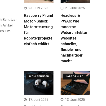
23. Juni 2025
21. Juni 2025
Raspberry Pi und
Headless &
ch Benutzer
Motor-Shield:
PWAs: Wie
m Artikel
Motorsteuerung
moderne
nen, um
für
Webarchitektur
Roboterprojekte
Websites
einfach erklärt
schneller,
flexibler und
nachhaltiger
macht
WOHLBEFINDEN
LAPTOP & PC
17. Juni 2025
13. Juni 2025