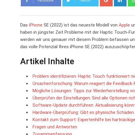
Facebook
Twitter
Das
iPhone
SE (2022) ist das neueste Modell‍ von
Apple
un
haben in jüngster Zeit Probleme mit der Haptic Touch-Funk
werden wir uns genauer mit ‍diesem ‌Problem befassen un
das volle Potenzial Ihres⁢ iPhone SE (2022) auszuschöpfe
Artikel Inhalte
Problem identifizieren:‌ Haptic Touch funktioniert ni
Ursachenforschung: Warum⁤ reagiert​ die Feedback-
Mögliche Lösungen: Tipps⁢ zur ‌Wiederherstellung 
Überprüfen der Einstellungen: Sind alle Optionen rich
Software-Update‌ durchführen: Aktualisierung kön
Hardware-Überprüfung: Gibt ⁣es physische ⁢Schäde
Kontakt zum Support:⁣ Expertenhilfe bei hartnäcki
Fragen und Antworten
Zusammenfassung