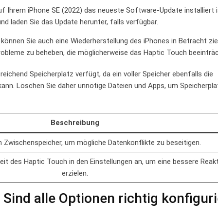
f Ihrem iPhone SE​ (2022) das neueste Software-Update installiert⁢ 
nd laden Sie das Update herunter, falls verfügbar.
önnen Sie ⁢auch eine Wiederherstellung des‌ iPhones ⁤in Betracht zie
bleme ‌zu ⁣beheben, die möglicherweise das Haptic ‍Touch‍ beeinträc
reichend Speicherplatz verfügt, da ein‌ voller Speicher ebenfalls die
kann. ⁢Löschen Sie daher ​unnötige Dateien und Apps, um Speicherpla
Beschreibung
 Zwischenspeicher, um ⁢mögliche Datenkonflikte ⁢zu beseitigen.
it des ⁣Haptic Touch ⁣in den ​Einstellungen an, um‍ eine ‍bessere Reak
erzielen.
ind ⁢alle ⁣Optionen richtig konfigur