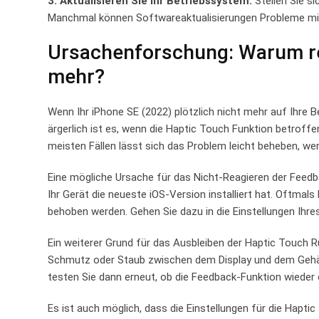
3. Aktualisieren Sie Ihr Betriebssystem:
Stellen Sie si
Manchmal ⁤können Softwareaktualisierungen⁤ Probleme mi
Ursachenforschung: Warum re
mehr?
Wenn Ihr iPhone​ SE (2022) plötzlich nicht mehr auf⁤ Ihre 
ärgerlich ist es, wenn die Haptic ‌Touch ⁢Funktion betroff
meisten Fällen lässt sich​ das‍ Problem leicht beheben, we
Eine‌ mögliche ‌Ursache für das ⁣Nicht-Reagieren der ⁣Fee
Ihr Gerät die​ neueste iOS-Version installiert hat. Oftma
behoben werden. Gehen Sie dazu in⁣ die Einstellungen Ihres
Ein weiterer Grund für das ⁣Ausbleiben der Haptic Touch 
Schmutz oder Staub‍ zwischen dem Display und dem Gehäu
testen ⁤Sie dann ‍erneut, ob die⁣ Feedback-Funktion wiede
Es ist auch möglich, dass die Einstellungen für die Haptic