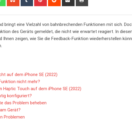
via
Email
d bringt eine⁤ Vielzahl ⁣von bahnbrechenden Funktionen​ mit sich. Do
tion des Geräts gemeldet, die ‍nicht wie erwartet reagiert. In diese
d Ihnen zeigen, wie Sie die Feedback-Funktion wiederherstellen kön
n.
cht ​auf dem​ iPhone ⁤SE (2022)
Funktion nicht mehr?
von Haptic Touch auf dem iPhone SE (2022)
tig konfiguriert?
nte das Problem beheben
n am Gerät?
gen Problemen