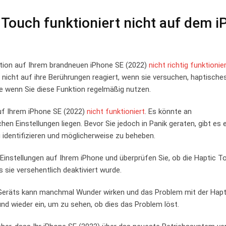
⁢ Touch funktioniert nicht auf dem 
tion ‌auf Ihrem brandneuen iPhone SE (2022)
nicht ⁣richtig funktionie
ät nicht auf ihre Berührungen reagiert, wenn sie​ versuchen, haptisch
ere wenn Sie diese Funktion regelmäßig ‍nutzen.
f Ihrem iPhone SE (2022) ⁢
nicht funktioniert
. Es könnte⁤ an
Einstellungen liegen. ‍Bevor Sie⁢ jedoch in Panik geraten, ⁣gibt es e
 identifizieren und möglicherweise ‌zu beheben.
instellungen auf Ihrem iPhone und überprüfen Sie, ob die Haptic⁢ T
sie versehentlich ‌deaktiviert wurde.
s Geräts kann manchmal Wunder wirken und das Problem mit der Hap
nd wieder ​ein, um zu ⁢sehen, ob dies das Problem löst.