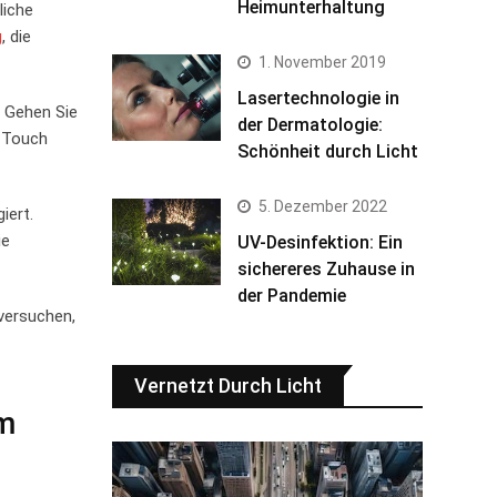
Heimunterhaltung
liche
g
, die
1. November 2019
Lasertechnologie in
t. Gehen Sie
der Dermatologie:
c Touch
Schönheit durch Licht
5. Dezember 2022
iert.
ie
UV-Desinfektion: Ein
sichereres Zuhause in
der Pandemie
‌versuchen,
Vernetzt Durch Licht
em