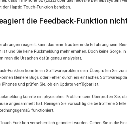
cher, dass Ihr iPhone SE ‍(2022) ‍über das neueste Betriebssystem ve
t der Haptic ​Touch-Funktion beheben.
agiert die Feedback-Funktion nich
Berührungen reagiert, kann das eine frustrierende Erfahrung sein. Be
en ist und‍ Sie keine Rückmeldung mehr erhalten. Doch ⁤keine Sorge, in
nn man die ⁣Ursachen dafür genau analysiert.
dback-Funktion könnte ein ​Softwareproblem sein. Überprüfen Sie zun
ls können kleinere Bugs oder Fehler durch ein einfaches Softwareupd
⁤ iPhones und prüfen Sie, ob ein Update verfügbar ist.
Rückmeldung könnte ein physisches Problem sein.⁤ Überprüfen Sie, ob
se angesammelt hat. Reinigen Sie vorsichtig die betroffene Stelle
r ordnungsgemäß funktioniert.
 Touch‍ Funktion versehentlich geändert wurden. Gehen Sie in die Ein