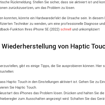
ische‌ Rückmeldung. Stellen Sie sicher, dass⁤ sie aktiviert ist und kor
tionen zurückzusetzen, um⁢ das Problem zu lösen.
en konnten, könnte ein Hardwaredefekt die⁣ Ursache sein. In diesem F
ifizierten Techniker zu⁤ wenden, ⁢um eine professionelle Diagnose un
edback-Funktion Ihres iPhone SE‍ (2022)
schnell
und‍ unkompliziert
 Wiederherstellung von Haptic Tou
stellen, gibt es einige Tipps, die​ Sie ausprobieren⁤ können. Hier ⁢si
ustellen:
ass Haptic Touch in den‌ Einstellungen aktiviert ​ist. Gehen Sie zu Ein
vieren Sie Haptic Touch.
eustart des⁣ iPhones das Problem lösen. Drücken und halten Sie die 
Schieberegler zum Ausschalten angezeigt wird. Schalten ​Sie das Gerät