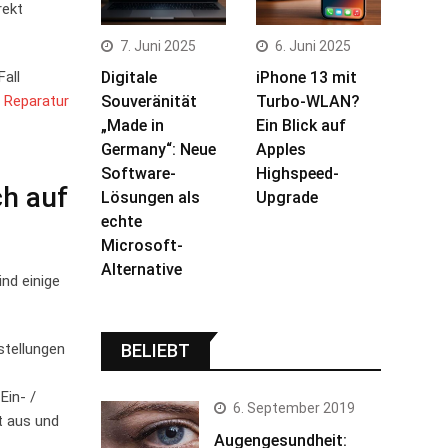
rekt
7. Juni 2025
6. Juni 2025
all
Digitale
iPhone 13 mit
d
Reparatur
Souveränität
Turbo-WLAN?
„Made in
Ein Blick auf
Germany“: Neue
Apples
Software-
Highspeed-
ch auf
Lösungen als
Upgrade
echte
Microsoft-
Alternative
nd einige⁣
stellungen​
BELIEBT
Ein- /
6. September 2019
 aus ⁢und
Augengesundheit: