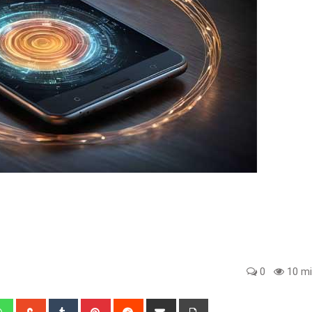
0
10 mi
edIn
Whatsapp
StumbleUpon
Tumblr
Pinterest
Reddit
Share
Print