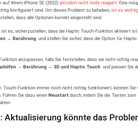
on auf Ihrem iPhone SE (2022)
plötzlich nicht mehr reagiert
. Eine mög
ichtig konfiguriert sind.⁣ Um dieses Problem‌ zu beheben,
ist es ‍wichti
ellen,⁣ dass alle Optionen korrekt eingestellt sind.
n ist es, sicherzustellen, dass die Haptic Touch-Funktion aktiviert is
lfen → Berührung
‍ und stellen Sie sicher, dass die Option für Hapti
unktion anzupassen, falls Sie feststellen, dass sie nicht richtig ⁤reag
shilfen → Berührung →⁤ 3D und Haptic Touch
‌ und passen Sie d
ic Touch-Funktion immer noch ⁤nicht richtig funktioniert, können Sie 
. Führen Sie dazu⁣ einen
Neustart
durch, indem Sie die Tasten zum
alten.
‌ Aktualisierung könnte das Probl