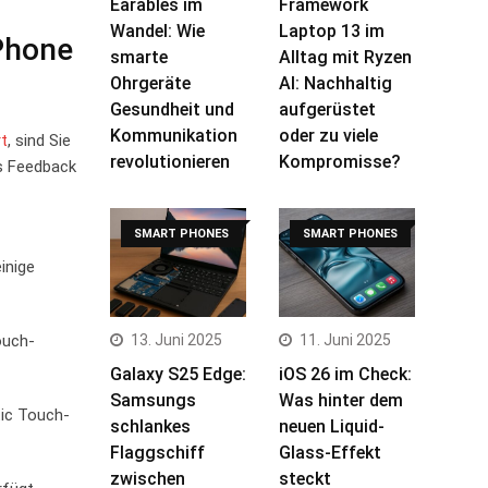
Earables im
Framework
Wandel: Wie
Laptop 13 im
iPhone
smarte
Alltag mit Ryzen
Ohrgeräte
AI: Nachhaltig
Gesundheit und
aufgerüstet
Kommunikation
oder zu viele
rt
, sind Sie
revolutionieren
Kompromisse?
es Feedback
SMART PHONES
SMART PHONES
inige
ouch-
13. Juni 2025
11. Juni 2025
Galaxy S25 Edge:
iOS 26 im Check:
Samsungs
Was hinter dem
tic Touch-
schlankes
neuen Liquid-
Flaggschiff
Glass-Effekt
zwischen
steckt