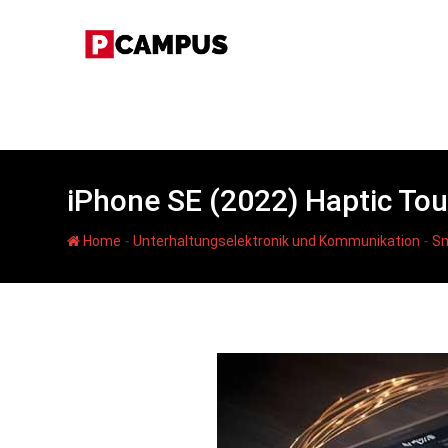
Skip
to
content
iPhone SE (2022) Haptic Tou
-
-
Home
Unterhaltungselektronik und Kommunikation
Sm