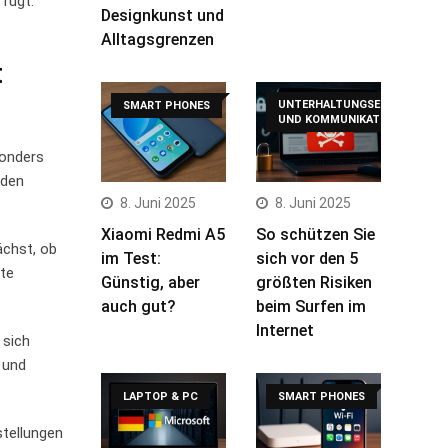
rfügt.
Designkunst und
Alltagsgrenzen
t
UNTERHALTUNGSELEKTRONIK
SMART PHONES
UND KOMMUNIKATION
sonders
 den
8. Juni 2025
8. Juni 2025
Xiaomi Redmi A5
So schützen Sie
ächst, ob
im Test:
sich vor den 5
ate
Günstig, aber
größten Risiken
auch gut?
beim Surfen im
Internet
 sich
 und
LAPTOP & PC
SMART PHONES
stellungen