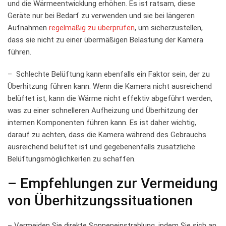
und⁣ die Wärmeentwicklung erhöhen. Es ist ⁣ratsam, diese
Geräte nur⁤ bei ⁢Bedarf​ zu verwenden ⁢und ‌sie bei ⁣längeren
Aufnahmen ​
regelmäßig zu überprüfen
,‍ um sicherzustellen,
⁤dass‍ sie nicht zu einer ‌übermäßigen⁢ Belastung der Kamera
führen.
– ⁣ Schlechte⁢ Belüftung kann ebenfalls ein Faktor ‍sein, der zu
Überhitzung‌ führen⁣ kann. ⁣Wenn ⁤die Kamera nicht ⁢ausreichend‍
belüftet ist,⁣ kann die⁢ Wärme nicht effektiv abgeführt werden,
was zu einer ⁣schnelleren Aufheizung⁢ und ​Überhitzung der
internen Komponenten führen⁢ kann.​ Es ist daher wichtig,
darauf⁢ zu achten, dass die⁣ Kamera während des Gebrauchs
ausreichend belüftet ist und gegebenenfalls zusätzliche
Belüftungsmöglichkeiten zu schaffen.
– ‌Empfehlungen zur Vermeidung‌
von Überhitzungssituationen
– Vermeiden​ Sie direkte ‌Sonneneinstrahlung, indem⁤ Sie sich an