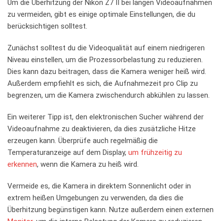
Um die Überhitzung‌ der ⁣Nikon Z7⁢ II bei langen ‌Videoaufnahmen
zu vermeiden, ​gibt es einige optimale Einstellungen,⁤ die⁣ du
⁢berücksichtigen solltest.
Zunächst solltest du die Videoqualität auf einem niedrigeren
‌Niveau einstellen, um die Prozessorbelastung zu reduzieren.​
Dies kann dazu⁣ beitragen, dass ⁣die Kamera⁢ weniger ⁤heiß wird.
Außerdem empfiehlt es sich, ​die Aufnahmezeit pro Clip zu
begrenzen, um die Kamera⁢ zwischendurch ⁣abkühlen zu lassen.
Ein weiterer Tipp ist,⁤ den elektronischen⁤ Sucher während der
Videoaufnahme‌ zu deaktivieren, da dies ⁣zusätzliche Hitze⁢
erzeugen⁣ kann. Überprüfe auch⁤ regelmäßig die
⁢Temperaturanzeige auf dem Display,
um frühzeitig zu
erkennen
, wenn die Kamera zu ⁢heiß wird. ‌
Vermeide es,‌ die ⁣Kamera in direktem ‌Sonnenlicht oder ⁣in
extrem ⁤heißen​ Umgebungen zu ⁣verwenden, da dies die ​
Überhitzung ⁢begünstigen⁤ kann. ⁢Nutze ​außerdem einen externen