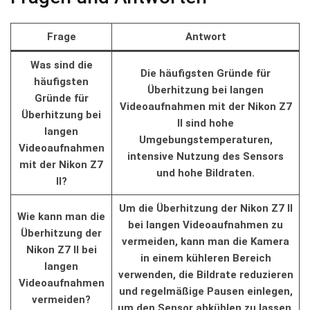
Frage
Antwort
Was sind die
Die häufigsten Gründe für
häufigsten
Überhitzung bei langen
Gründe für
‍Videoaufnahmen⁢ mit⁣ der Nikon Z7
Überhitzung bei
II ​sind hohe
langen
Umgebungstemperaturen,
Videoaufnahmen
intensive Nutzung des⁤ Sensors
mit der Nikon Z7
und hohe Bildraten.
II?
Um die Überhitzung ⁣der Nikon ⁣Z7 ⁢II
Wie kann man⁤ die
bei langen Videoaufnahmen zu
​Überhitzung‌ der
vermeiden, kann man⁢ die Kamera
Nikon Z7‍ II ‍bei
in ‌einem kühleren ​Bereich
langen‌
verwenden, ⁢die Bildrate reduzieren‌
Videoaufnahmen
und regelmäßige Pausen ‌einlegen,
vermeiden?
⁣um‌ den Sensor⁢ abkühlen zu lassen.