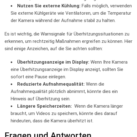
Nutzen ⁢Sie externe Kühlung:
Falls‌ möglich, verwenden
Sie ​externe Kühlgeräte wie Ventilatoren, um die ‍Temperatur
der ‌Kamera‍ während der Aufnahme stabil zu⁢ halten.
Es ist wichtig, die ​Warnsignale⁢ für Überhitzungssituationen zu‍
erkennen, um rechtzeitig Maßnahmen ⁣ergreifen zu ⁣können. Hier
sind einige Anzeichen, ‌auf ​die Sie ⁣achten ⁤sollten:
Überhitzungsanzeige im⁤ Display:
Wenn Ihre Kamera
eine Überhitzungsanzeige im⁢ Display anzeigt, sollten Sie
sofort eine Pause einlegen.
Reduzierte‍ Aufnahmequalität:
Wenn‌ die
Aufnahmequalität plötzlich‍ abnimmt, könnte‍ dies ein
Hinweis auf Überhitzung sein.
Längere⁢ Speicherzeiten:
⁢ Wenn ⁤die Kamera länger
braucht, um ⁢Videos zu speichern, könnte dies darauf
hindeuten, dass⁣ die Kamera überhitzt ist.
Fragen und ​Antworten