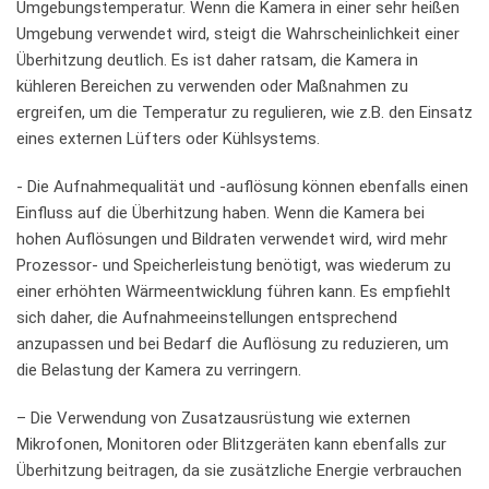
Umgebungstemperatur. Wenn die Kamera in einer ‌sehr heißen
Umgebung verwendet wird, ⁢steigt ​die Wahrscheinlichkeit einer
Überhitzung deutlich. Es⁤ ist ⁢daher⁢ ratsam,⁤ die⁣ Kamera in
⁤kühleren Bereichen​ zu verwenden ‌oder ‌Maßnahmen​ zu
ergreifen, um die Temperatur zu‌ regulieren, ⁢wie z.B. den‍ Einsatz
eines externen Lüfters oder Kühlsystems.
-‍ Die Aufnahmequalität und -auflösung ⁤können ebenfalls‌ einen
Einfluss ​auf die‌ Überhitzung haben. Wenn die Kamera⁣ bei⁢
hohen ⁢Auflösungen und Bildraten ​verwendet wird,​ wird mehr
Prozessor- und Speicherleistung benötigt, was wiederum ‌zu
einer erhöhten ⁢Wärmeentwicklung ⁢führen​ kann. Es empfiehlt
sich ‍daher,​ die Aufnahmeeinstellungen entsprechend
anzupassen‍ und bei Bedarf die Auflösung zu‍ reduzieren, um
die ‍Belastung der Kamera zu verringern.
– Die ‍Verwendung von⁤ Zusatzausrüstung‌ wie externen
Mikrofonen, Monitoren​ oder⁤ Blitzgeräten ⁢kann ebenfalls zur‌
Überhitzung‍ beitragen, da‌ sie ⁣zusätzliche ⁢Energie ‍verbrauchen