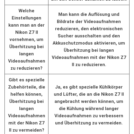
Welche
Man kann die Auflösung und
Einstellungen⁤
Bildrate der Videoaufnahmen
kann man an ⁤der‌
⁢reduzieren, den elektronischen
Nikon Z7 II
Sucher⁤ ausschalten‍ und ⁢den
vornehmen, um
Akkuschutzmodus aktivieren, um
Überhitzung bei
Überhitzung bei ⁣langen
langen
‌Videoaufnahmen mit der Nikon Z7
Videoaufnahmen
II zu reduzieren.
zu reduzieren?
Gibt es spezielle
Zubehörteile, die
Ja, es gibt⁣ spezielle Kühlkörper
helfen können,‌
und Lüfter, die an die ⁣Nikon Z7 II
Überhitzung bei‌
angebracht werden ⁤können, um
langen
⁢die​ Kühlung während langer
Videoaufnahmen
Videoaufnahmen zu verbessern
mit der‌ Nikon Z7
⁢und Überhitzung zu vermeiden.
II zu​ vermeiden?