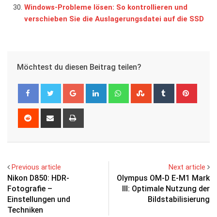
Windows-Probleme lösen: So kontrollieren und
verschieben Sie die Auslagerungsdatei auf die SSD
Möchtest du diesen Beitrag teilen?
Google+
LinkedIn
Whatsapp
StumbleUpon
Tumblr
Pinter
Reddit
Share
Print
via
Email
Previous article
Next article
Nikon D850: HDR-
Olympus OM-D E-M1 Mark
Fotografie –
III: Optimale Nutzung der
Einstellungen und
Bildstabilisierung
Techniken