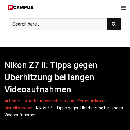
Skip
to
content
Nikon Z7 II: Tipps gegen
Überhitzung bei langen
Videoaufnahmen
-
-
Home
Unterhaltungselektronik und Kommunikation
-
Digitalkameras
Nikon Z7 II: Tipps gegen Überhitzung bei langen
Videoaufnahmen