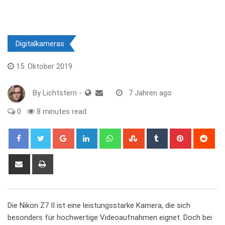
Digitalkameras
15. Oktober 2019
By
Lichtstern
-
7 Jahren ago
0
8 minutes read
Google+
LinkedIn
Whatsapp
StumbleUpon
Tumblr
Pinterest
Red
Share
Print
via
Email
Die Nikon Z7 II ist eine​ leistungsstarke Kamera, die sich
besonders für‍ hochwertige Videoaufnahmen‍ eignet.‌ Doch bei