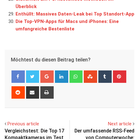
Überblick
Enthüllt: Massives Daten-Leak bei Top Standort-App
Die Top-VPN-Apps für Macs und iPhones: Eine
umfangreiche Bestenliste
Möchtest du diesen Beitrag teilen?
Google+
LinkedIn
Whatsapp
StumbleUpon
Tumblr
Pinter
Reddit
Share
Print
via
Email
Previous article
Next article
Vergleichstest: Die Top 17
Der umfassende RSS-Feed
Kompaktkameras im Test
von Computerwoche: