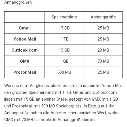
Anhanggrößen.
Speicherplatz
Anhanggröße
Gmail
15 GB
25‍ MB
Yahoo Mail
1 TB
25 MB
Outlook.com
15‍ GB
20 ‌MB
GMX
1 GB
70 MB
ProtonMail
500 MB
25 MB
Wie aus dem Vergleichstabelle‍ ersichtlich ​ist, bietet Yahoo Mail
den⁣ größten Speicherplatz⁤ mit ⁤1 TB. Gmail ⁢und Outlook.com
⁣liegen mit 15 ⁤GB an zweiter Stelle,⁤ gefolgt von GMX mit 1 GB⁢
und ​ProtonMail mit 500 MB Speicherplatz. In Bezug⁢ auf⁣ die
Anhanggröße haben ⁣alle ​Anbieter einen ähnlichen Wert, wobei
GMX⁢ mit 70‍ MB die ⁤höchste ​Anhanggröße bietet.