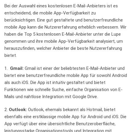
Bei der Auswahl ⁢eines kostenlosen E-Mail-Anbieters ist es
entscheidend, die ⁢mobile App-Verfügbarkeit zu
berücksichtigen. Eine gut gestaltete‍ und ​benutzerfreundliche
mobile ​App kann die⁣ Nutzererfahrung erheblich⁤ verbessern. ⁤Wir
haben die Top 5 kostenlosen E-Mail-Anbieter unter⁤ die Lupe
‌genommen und ihre ‍mobile App-Verfügbarkeit analysiert,⁢ um
herauszufinden, welcher Anbieter die beste ⁤Nutzererfahrung
bietet.
1. ⁢
Gmail:
Gmail ⁤ist einer ​der⁢ beliebtesten E-Mail-Anbieter‌ und
bietet eine ⁢benutzerfreundliche⁢ mobile App für sowohl Android
als auch iOS. Die App‌ ist intuitiv⁣ gestaltet und bietet
Funktionen wie schnelle Suche, einfache Organisation ⁤von E-
Mails⁣ und nahtlose ⁤Integration mit Google Drive.
2.
Outlook:
Outlook, ⁤ehemals ‌bekannt⁤ als Hotmail, bietet
ebenfalls eine erstklassige mobile ⁢App für Android ⁤und iOS. Die
App verfügt über eine übersichtliche Benutzeroberfläche,
leistungsstarke​ Organisationstools‍ und‍ Integration mit‍