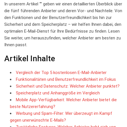
In unserem Artikel “”‌ geben wir einen detaillierten Überblick​ über
die ​fünf führenden⁤ Anbieter und deren Vor- und Nachteile. Von⁣
den Funktionen und der Benutzerfreundlichkeit bis hin ⁢zur ​
Sicherheit und dem⁤ Speicherplatz – wir helfen Ihnen ‍dabei, ​den‌
optimalen E-Mail-Dienst‌ für Ihre ⁤Bedürfnisse zu⁤ finden. Lesen‌
Sie weiter, um herauszufinden, welcher ‌Anbieter ‌am besten zu
Ihnen​ passt.
Artikel ⁤Inhalte
Vergleich der ⁢Top 5 kostenlosen E-Mail-Anbieter
Funktionalitäten und ‌Benutzerfreundlichkeit im Fokus
Sicherheit und Datenschutz:⁣ Welcher ‍Anbieter punktet?
Speicherplatz und Anhanggröße ‍im​ Vergleich
Mobile App-Verfügbarkeit: Welcher ⁤Anbieter bietet ‍die
beste Nutzererfahrung?
Werbung und ⁤Spam-Filter:⁣ Wer überzeugt im Kampf
gegen⁣ unerwünschte E-Mails?
Zusätzliche Features: ‍Welcher⁢ Anbieter hebt ⁣sich von