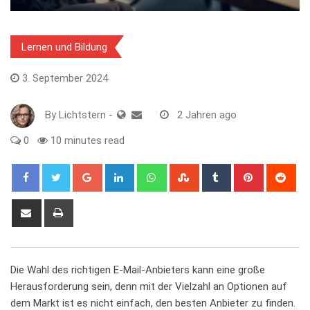
Lernen und Bildung
3. September 2024
By
Lichtstern
-
2 Jahren ago
0
10 minutes read
Google+
LinkedIn
Whatsapp
StumbleUpon
Tumblr
Pinterest
Red
Share
Print
via
Email
Die Wahl des richtigen E-Mail-Anbieters kann eine große
Herausforderung sein, denn‌ mit der ‌Vielzahl an Optionen auf
dem Markt ist ‍es nicht einfach, den ​besten Anbieter ⁢zu ⁢finden.