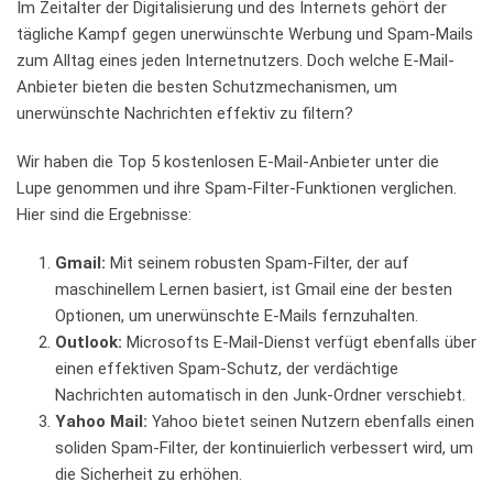
Im​ Zeitalter ‌der⁣ Digitalisierung und des Internets gehört der
tägliche⁣ Kampf gegen ⁣unerwünschte Werbung und⁢ Spam-Mails
zum Alltag eines jeden Internetnutzers. Doch welche E-Mail-
Anbieter bieten die besten Schutzmechanismen, um
unerwünschte Nachrichten effektiv⁣ zu filtern?
Wir‌ haben⁤ die Top‌ 5 kostenlosen E-Mail-Anbieter unter die
Lupe‍ genommen und ihre Spam-Filter-Funktionen verglichen.​
Hier sind die Ergebnisse:
Gmail:
Mit⁢ seinem ​robusten Spam-Filter, der ⁤auf
maschinellem ⁢Lernen basiert,⁤ ist Gmail eine der besten⁢
Optionen, um unerwünschte E-Mails fernzuhalten.
Outlook:
Microsofts E-Mail-Dienst verfügt ebenfalls ⁣über‍
einen ‌effektiven Spam-Schutz,⁣ der ⁣verdächtige
Nachrichten⁤ automatisch in den⁢ Junk-Ordner ⁢verschiebt.
Yahoo Mail:
Yahoo bietet seinen Nutzern ebenfalls einen
soliden Spam-Filter, der kontinuierlich⁢ verbessert wird,⁤ um‍
die Sicherheit zu erhöhen.