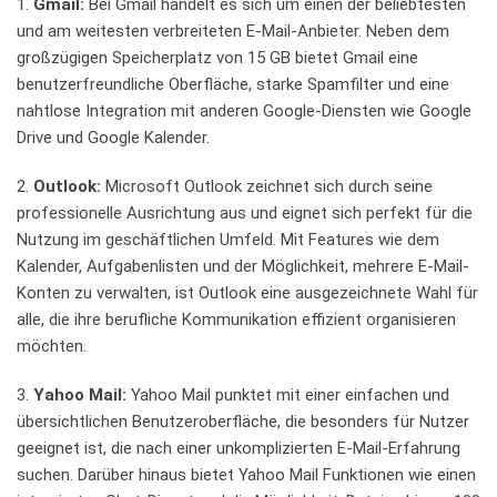
1.
Gmail:
‌Bei Gmail ⁣handelt es sich ⁢um einen der beliebtesten
und⁣ am weitesten verbreiteten⁢ E-Mail-Anbieter.⁤ Neben​ dem‌
großzügigen Speicherplatz⁤ von ​15⁤ GB bietet Gmail eine
benutzerfreundliche Oberfläche, starke Spamfilter und eine
nahtlose Integration ⁢mit anderen Google-Diensten wie⁢ Google
Drive und ‍Google Kalender.
2.
Outlook:
Microsoft⁢ Outlook‍ zeichnet sich durch seine⁢
professionelle Ausrichtung aus ⁤und eignet sich perfekt‍ für die
Nutzung im geschäftlichen Umfeld. ⁢Mit Features wie dem
Kalender, Aufgabenlisten und ​der Möglichkeit, ⁤mehrere ​E-Mail-
Konten⁤ zu verwalten, ist Outlook ​eine ⁣ausgezeichnete Wahl für
alle, die ihre ⁣berufliche⁢ Kommunikation effizient organisieren
möchten.
3.
Yahoo Mail:
Yahoo Mail⁤ punktet mit einer⁤ einfachen und
übersichtlichen Benutzeroberfläche,⁤ die besonders ⁤für Nutzer
geeignet ist, die nach⁢ einer⁢ unkomplizierten E-Mail-Erfahrung
suchen. ‍Darüber hinaus bietet ‌Yahoo Mail ‍Funktionen wie einen