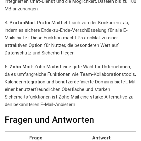
integrierten⁤ Chat-Dienst ‌und ⁢die​ Möglichkeit, Dateien ‍bis zu‍ 100
⁢MB anzuhängen.
4.
ProtonMail:
⁢ProtonMail hebt sich von der Konkurrenz ab,⁢
indem es sichere Ende-zu-Ende-Verschlüsselung für alle E-
Mails‌ bietet. Diese Funktion⁢ macht ​ProtonMail zu einer
attraktiven Option für Nutzer, die besonderen Wert ⁢auf
Datenschutz und Sicherheit legen.
5.
Zoho Mail:
Zoho​ Mail‌ ist⁤ eine‍ gute Wahl ⁤für​ Unternehmen,
da es umfangreiche‍ Funktionen wie Team-Kollaborationstools,
Kalenderintegration ​und benutzerdefinierte⁢ Domains bietet. Mit‍
einer benutzerfreundlichen Oberfläche und ‍starken
Sicherheitsfunktionen ist Zoho Mail eine ⁢starke Alternative‍ zu
den bekannteren E-Mail-Anbietern.
Fragen und Antworten
Frage
Antwort