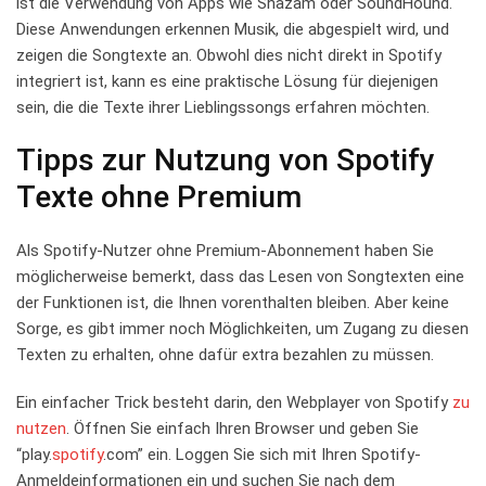
ist die Verwendung​ von Apps wie Shazam oder SoundHound.
Diese Anwendungen erkennen ​Musik, die abgespielt wird, ​und
zeigen die Songtexte​ an. ‌Obwohl dies nicht ⁤direkt in ‌Spotify
integriert ist, kann es eine praktische Lösung ‍für diejenigen
⁤sein, die die Texte ihrer Lieblingssongs erfahren möchten.
Tipps zur Nutzung von Spotify⁢
Texte ohne Premium
Als Spotify-Nutzer ohne Premium-Abonnement ‍haben Sie
möglicherweise bemerkt, dass das Lesen von Songtexten eine
der Funktionen ist, die ⁢Ihnen vorenthalten bleiben. ​Aber keine
Sorge, ​es ⁢gibt immer⁤ noch Möglichkeiten, um Zugang zu ⁢diesen
‌Texten zu ⁣erhalten, ohne ⁤dafür extra bezahlen zu‌ müssen.
Ein einfacher Trick ⁣besteht darin, den Webplayer von⁢ Spotify ‍
zu
nutzen
. Öffnen Sie ‌einfach Ihren Browser ⁤und geben Sie
“play.
spotify
.com” ein. Loggen Sie ⁢sich mit Ihren Spotify-
Anmeldeinformationen​ ein und‌ suchen Sie ‍nach dem