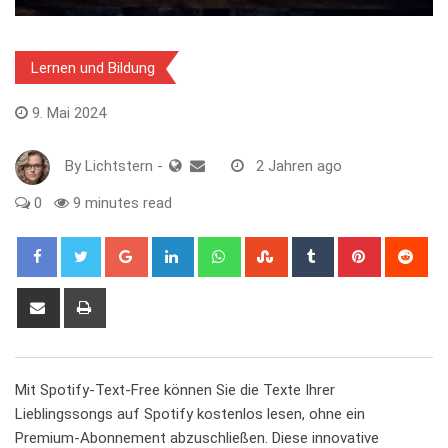
Lernen und Bildung
9. Mai 2024
By
Lichtstern
-
2 Jahren ago
0
9 minutes read
Google+
LinkedIn
Whatsapp
StumbleUpon
Tumblr
Pinterest
Red
Share
Print
via
Email
Mit Spotify-Text-Free können Sie die Texte Ihrer
Lieblingssongs auf Spotify kostenlos lesen, ohne ein
Premium-Abonnement ⁤abzuschließen. Diese innovative