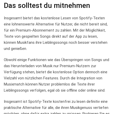
Das solltest du mitnehmen
Insgesamt bietet​ das ‍kostenlose ⁢Lesen von Spotify-Texten
eine lohnenswerte Alternative für Nutzer, die nicht bereit sind,
für⁣ ein Premium-Abonnement zu ⁤zahlen. Mit der Möglichkeit,
Texte von ⁢gespielten Songs direkt auf der ⁢App zu lesen,
können Musikfans ihre Lieblingssongs‌ noch⁣ besser verstehen
und genießen.
Obwohl einige Funktionen wie ⁤das Überspringen von Songs und
das​ Herunterladen von Musik nur Premium-Nutzern zur
Verfügung stehen, bietet die kostenlose Option ⁣dennoch​ eine
Vielzahl ‌von nützlichen ‌Features. ‌Durch ⁣die ​Integration ⁤von⁢
Musixmatch können⁣ Nutzer problemlos die⁣ Texte ihrer ​
Lieblingssongs verfolgen, egal ob sie ‍offline oder online sind.
Insgesamt ⁣ist Spotify-Texte kostenfrei zu lesen definitiv ​eine
praktische Alternative für alle, die⁢ ihren Musikgenuss​ vertiefen
möchten, ohne dafür ⁤extra‍ zahlen zu müssen. ‍Probieren Sie ⁤es