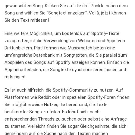
gewünschten ‍Song. Klicken Sie auf‌ die ​drei Punkte‌ neben dem
Song und‌ wählen Sie “Songtext anzeigen”. ‌Voilà, jetzt ⁢können‌
Sie den Text mitlesen!
Eine weitere Möglichkeit, um​ kostenlos auf Spotify-Texte
zuzugreifen, ist ⁣die Verwendung von Websites und ⁢Apps⁤ von
Drittanbietern. Plattformen wie Musixmatch bieten eine
umfangreiche Datenbank mit​ Songtexten, die Sie parallel zum
Abspielen ⁢des Songs ⁢auf Spotify anzeigen können. Einfach die
⁢App herunterladen, ‌die Songtexte‌ synchronisieren ​lassen und
mitsingen!
Es ist auch ‌hilfreich, ⁤die Spotify-Community zu nutzen.⁤ Auf
Plattformen wie Reddit‌ oder in speziellen Spotify-Foren finden
Sie möglicherweise Nutzer, die‌ bereit ⁢sind, die Texte​
bestimmter Songs zu teilen. Es lohnt sich, nach
entsprechenden​ Threads zu ​suchen oder​ selbst eine Anfrage‍
zu ​starten. Vielleicht ⁣finden ⁣Sie⁣ sogar⁤ Gleichgesinnte, die sich
gemeinsam auf die Suche nach den⁢ Texten machen.