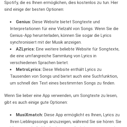
Spotify,⁢ die es‍ Ihnen ermöglichen, dies⁤ kostenlos zu tun. Hier
sind einige der ​besten Optionen:
Genius:
‌Diese Website bietet⁤ Songtexte und
‍Interpretationen für eine Vielzahl⁣ von Songs. Wenn ‌Sie die​
Genius-App herunterladen, ‍können‌ Sie‌ sogar​ die ‍Lyrics
synchronisiert ⁢mit‍ der Musik ‍anzeigen.
AZLyrics:
Eine⁢ weitere⁣ beliebte ​Website ⁤für Songtexte,
‍die eine ‍umfangreiche Sammlung von Lyrics in
verschiedenen Sprachen ⁤bietet.
MetroLyrics:
Diese Website enthält Lyrics zu
Tausenden von ⁣Songs und‌ bietet auch eine Suchfunktion,​
um schnell den Text eines ‌bestimmten Songs zu finden.
Wenn Sie lieber ‌eine App verwenden, um Songtexte ⁣zu lesen,
‍gibt es auch‍ einige ⁢gute Optionen:
MusiXmatch:
Diese App ermöglicht es ​Ihnen, Lyrics zu
Ihren Lieblingssongs anzuzeigen, ⁤während Sie sie hören. Sie