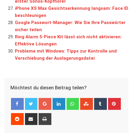
erster Sonos-Kopfhörer
iPhone XS Max Gesichtserkennung langsam: Face ID
beschleunigen
Google Passwort-Manager: Wie Sie Ihre Passwörter
sicher teilen
Ring Alarm 5-Piece Kit lässt sich nicht aktivieren:
Effektive Lösungen
Probleme mit Windows: Tipps zur Kontrolle und
Verschiebung der Auslagerungsdatei
Möchtest du diesen Beitrag teilen?
Google+
LinkedIn
Whatsapp
StumbleUpon
Tumblr
Pinter
Reddit
Share
Print
via
Email