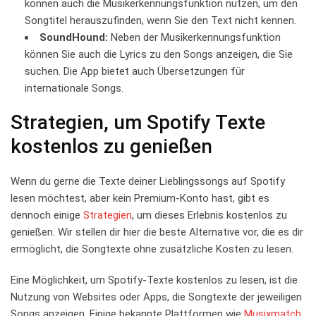
können⁢ auch die⁤ Musikerkennungsfunktion nutzen, ‌um den⁤
Songtitel herauszufinden, wenn Sie den Text ⁤nicht kennen.
SoundHound:
​Neben der Musikerkennungsfunktion
können Sie auch die Lyrics zu den Songs anzeigen, die Sie
suchen. Die App bietet⁤ auch Übersetzungen ⁤für
internationale Songs.
Strategien, um‌ Spotify Texte
kostenlos zu genießen
Wenn du gerne die Texte ‍deiner Lieblingssongs auf ‌Spotify
‍lesen möchtest,⁤ aber kein Premium-Konto hast, gibt es
dennoch ‍einige
Strategien
, um dieses Erlebnis kostenlos zu
⁤genießen. Wir stellen⁤ dir hier die beste Alternative vor, ​die es dir
ermöglicht,​ die Songtexte ohne zusätzliche Kosten zu lesen.
Eine Möglichkeit, um⁢ Spotify-Texte ⁣kostenlos zu lesen, ist die
Nutzung von Websites‌ oder‌ Apps,⁢ die Songtexte der jeweiligen
Songs anzeigen.​ Einige ⁤bekannte Plattformen wie
Musixmatch