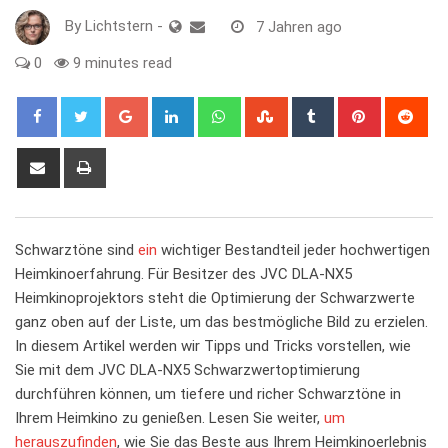
By
Lichtstern
-
7 Jahren ago
0
9 minutes read
Google+
LinkedIn
Whatsapp
StumbleUpon
Tumblr
Pinterest
Red
Share
Print
via
Email
Schwarztöne ​sind
ein
wichtiger Bestandteil jeder hochwertigen
Heimkinoerfahrung. ‌Für ​Besitzer des JVC DLA-NX5⁢
Heimkinoprojektors steht die ⁢Optimierung der Schwarzwerte
ganz oben auf der Liste, um das bestmögliche Bild zu erzielen.
In diesem Artikel werden wir‍ Tipps und ⁢Tricks vorstellen, wie
Sie mit dem JVC⁢ DLA-NX5 ‌Schwarzwertoptimierung
⁢durchführen können, ‌um ⁢tiefere und richer Schwarztöne in
‌Ihrem‍ Heimkino zu genießen. ​Lesen Sie ‍weiter,
um
herauszufinden
,⁤ wie⁢ Sie das ‌Beste aus‍ Ihrem Heimkinoerlebnis