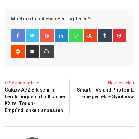
Möchtest du diesen Beitrag teilen?
Google+
LinkedIn
Whatsapp
StumbleUpon
Tumblr
Pinter
Reddit
Share
Print
via
Email
Previous article
Next article
Galaxy A72 Bildschirm
Smart TVs und Photonik:
berührungsempfindlich bei
Eine perfekte Symbiose
Kälte: Touch-
Empfindlichkeit anpassen