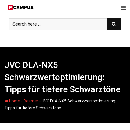
Skip
to
content
JVC DLA-NX5
Schwarzwertoptimierung:
Tipps für tiefere Schwarztöne
-
-
Home
Beamer
JVC DLA-NX5 Schwarzwertoptimierung:
Tipps für tiefere Schwarztöne